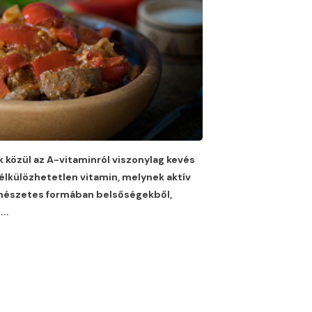
 közül az A-vitaminról viszonylag kevés
nélkülözhetetlen vitamin, melynek aktív
ermészetes formában belsőségekből,
,
...