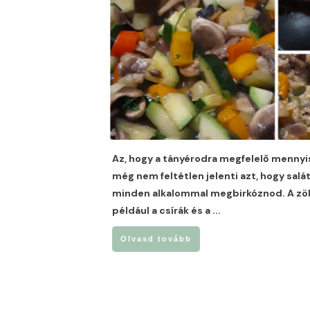
Az, hogy a tányérodra megfelelő mennyis
még nem feltétlen jelenti azt, hogy salá
minden alkalommal megbirkóznod. A zöl
például a csírák és a
...
Olvasd tovább