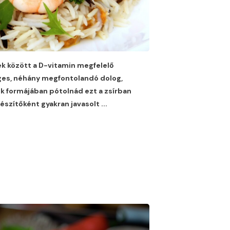
ek között a D-vitamin megfelelő
ges, néhány megfontolandó dolog,
ők formájában pótolnád ezt a zsírban
gészítőként gyakran javasolt
...