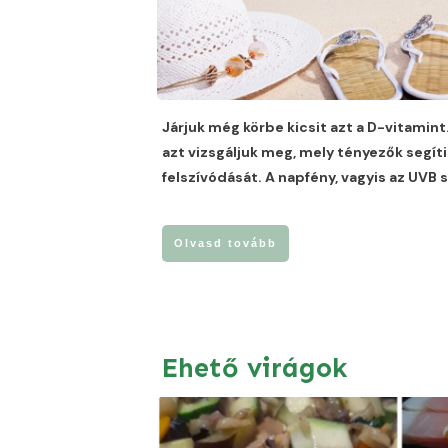
Járjuk még körbe kicsit azt a D-vitamin
azt vizsgáljuk meg, mely tényezők segíti
felszívódását. A napfény, vagyis az UVB
Olvasd tovább
Ehető virágok