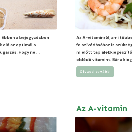
t. Ebben a bejegyzésben
Az A-vitaminról, ami több
k elő az optimális
felszívódásához is szüksé
 sugárzás. Hogy ne
...
mielőtt táplálékkiegészít
oldódó vitamint. Bár a kie
Olvasd tovább
Az A-vitamin