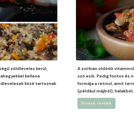
égű zöldleveles kerül,
A zsírban oldódó vitaminok
tahegyekkel kellene
szó esik. Pedig fontos és 
dlevelesek közé tartoznak
formája a retinol, amit t
(például májból), halakból
Olvasd tovább