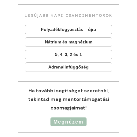
LEGÚJABB NAPI CSANDIMENTOROK
Folyadékfogyasztás – újra
Nátrium és magnézium
5, 4, 3, 2 és 1
Adrenalinfüggőség
Ha további segítséget szeretnél,
tekintsd meg mentortámogatási
csomagjaimat!
Megnézem