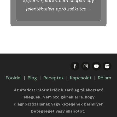
appendix, korántsem csupán egy
jelentéktelen, apró zsákutca
...
Főoldal
|
Blog
|
Receptek
|
Kapcsolat
|
Rólam
Az átadott információk kizárólag tájékoztató
jellegűek. Nem szolgálnak arra, hogy
diagnosztizáljanak vagy kezeljenek bármilyen
betegséget vagy állapotot.