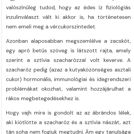
valószínűleg tudod, hogy az édes íz fiziológiás
inzulinválaszt vált ki akkor is, ha történetesen
nem emeli meg a vércukorszintedet.
Azonban alaposabban megszemlélve a zacskót,
egy apró betűs szöveg is látszott rajta, amely
szerint a sztívia szacharózzal volt keverve. A
szacharóz pedig (azaz a kutyaközönséges asztali
cukor) hormonális, immunológiai és idegrendszeri
problémákat okozhat, valamint hozzájárulhat a
rákos megbetegedésekhez is.
Hogy vajh mire is gondolt az az ábrándos lélek,
aki kiötlötte a szacharóz és a sztívia nászát, azt
tán soha nem fogjuk megtudni. Ám egy tanulsága