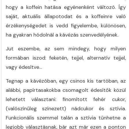
hogy a koffein hatása egyénenként változó. Így
saját, aktuális állapotodat és a koffeinre való
érzékenységedet is vedd figyelembe, különösen,
ha gyakran hódolnál a kávézás szenvedélyének.
Jut eszembe, az sem mindegy, hogy milyen
formában iszod: feketén, tejjel, alternatív tejjel,
vagy édesítve…
Tegnap a kávézóban, egy csinos kis tartóban, az
alábbi, papírtasakokba csomagolt édesítők közül
lehetett választani: finomított fehér cukor,
(valószínűleg színezett) nádcukor és sztívia.
Funkcionális szemmel talán a sztívia tűnhetne a
legjobb választásnak, bár azt már ezen a ponton