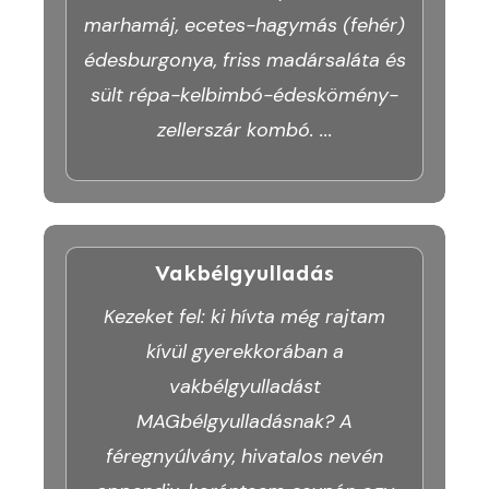
marhamáj, ecetes-hagymás (fehér)
édesburgonya, friss madársaláta és
sült répa-kelbimbó-édeskömény-
zellerszár kombó.
...
Vakbélgyulladás
Kezeket fel: ki hívta még rajtam
kívül gyerekkorában a
vakbélgyulladást
MAGbélgyulladásnak? A
féregnyúlvány, hivatalos nevén