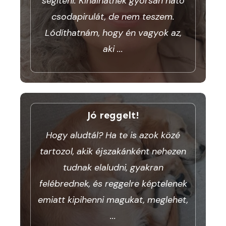
segíteni. Kínálhatnék gyorsan ható
csodapirulát, de nem teszem.
Lódíthatnám, hogy én vagyok az,
aki
...
Jó reggelt!
Hogy aludtál? Ha te is azok közé
tartozol, akik éjszakánként nehezen
tudnak elaludni, gyakran
felébrednek, és reggelre képtelenek
emiatt kipihenni magukat, meglehet,
...