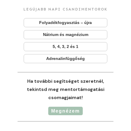
LEGÚJABB NAPI CSANDIMENTOROK
Folyadékfogyasztás – újra
Nátrium és magnézium
5, 4, 3, 2 és 1
Adrenalinfüggőség
Ha további segítséget szeretnél,
tekintsd meg mentortámogatási
csomagjaimat!
Megnézem