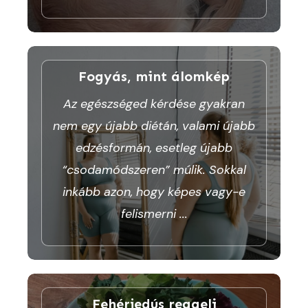
Fogyás, mint álomkép
Az egészséged kérdése gyakran
nem egy újabb diétán, valami újabb
edzésformán, esetleg újabb
“csodamódszeren” múlik. Sokkal
inkább azon, hogy képes vagy-e
felismerni
...
Fehérjedús reggeli