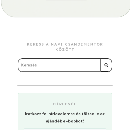
KERESS A NAPI CSANDIMENTOR
KÖZÖTT
HÍRLEVÉL
Iratkozz fel hírlevelemre és töltsd le az
ajándék e-bookot!