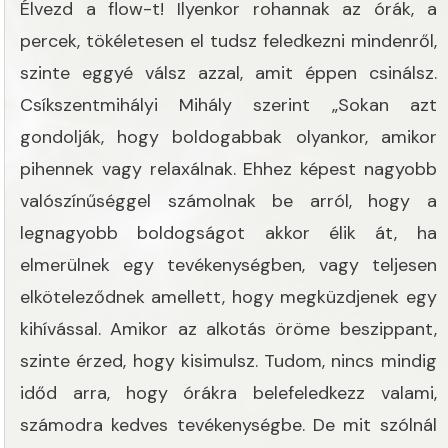
Élvezd a flow-t! Ilyenkor rohannak az órák, a
percek, tökéletesen el tudsz feledkezni mindenről,
szinte eggyé válsz azzal, amit éppen csinálsz.
Csíkszentmihályi Mihály szerint „Sokan azt
gondolják, hogy boldogabbak olyankor, amikor
pihennek vagy relaxálnak. Ehhez képest nagyobb
valószínűséggel számolnak be arról, hogy a
legnagyobb boldogságot akkor élik át, ha
elmerülnek egy tevékenységben, vagy teljesen
elköteleződnek amellett, hogy megküzdjenek egy
kihívással. Amikor az alkotás öröme beszippant,
szinte érzed, hogy kisimulsz. Tudom, nincs mindig
időd arra, hogy órákra belefeledkezz valami,
számodra kedves tevékenységbe. De mit szólnál