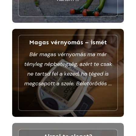
Magas vérnyomás – ismét
Bár magas vérnyomás ma már
tényleg népbetegség, azért te csak
ne tartsd fel a kezed, ha téged is
megcsapott a szele. Beletörődés
...