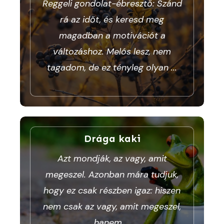
Reggeli gondolat-ébresztő: Szánd
rá az időt, és keresd meg
magadban a motivációt a
változáshoz. Melós lesz, nem
tagadom, de ez tényleg olyan
...
Drága kaki
Azt mondják, az vagy, amit
megeszel. Azonban mára tudjuk,
hogy ez csak részben igaz: hiszen
nem csak az vagy, amit megeszel,
hanem
...