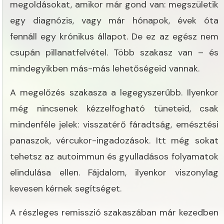
megoldásokat, amikor már gond van: megszületik
egy diagnózis, vagy már hónapok, évek óta
fennáll egy krónikus állapot. De ez az egész nem
csupán pillanatfelvétel. Több szakasz van – és
mindegyikben más-más lehetőségeid vannak.
A megelőzés szakasza a legegyszerűbb. Ilyenkor
még nincsenek kézzelfogható tüneteid, csak
mindenféle jelek: visszatérő fáradtság, emésztési
panaszok, vércukor-ingadozások. Itt még sokat
tehetsz az autoimmun és gyulladásos folyamatok
elindulása ellen. Fájdalom, ilyenkor viszonylag
kevesen kérnek segítséget.
A részleges remisszió szakaszában már kezedben