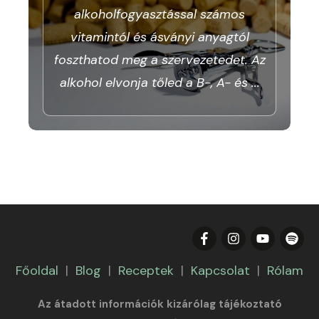
alkoholfogyasztással számos
vitamintól és ásványi anyagtól
foszthatod meg a szervezetedet. Az
alkohol elvonja tőled a B-, A- és
...
Főoldal
|
Blog
|
Receptek
|
Kapcsolat
|
Rólam
Az átadott információk kizárólag tájékoztató