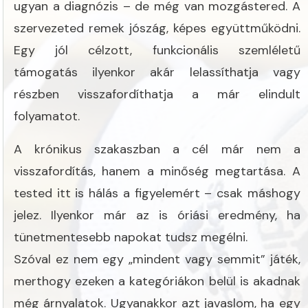
ugyan a diagnózis – de még van mozgástered. A
szervezeted remek jószág, képes együttműködni.
Egy jól célzott, funkcionális szemléletű
támogatás ilyenkor akár lelassíthatja vagy
részben visszafordíthatja a már elindult
folyamatot.
A krónikus szakaszban a cél már nem a
visszafordítás, hanem a minőség megtartása. A
tested itt is hálás a figyelemért – csak máshogy
jelez. Ilyenkor már az is óriási eredmény, ha
tünetmentesebb napokat tudsz megélni.
Szóval ez nem egy „mindent vagy semmit” játék,
merthogy ezeken a kategóriákon belül is akadnak
még árnyalatok. Ugyanakkor azt javaslom, ha egy