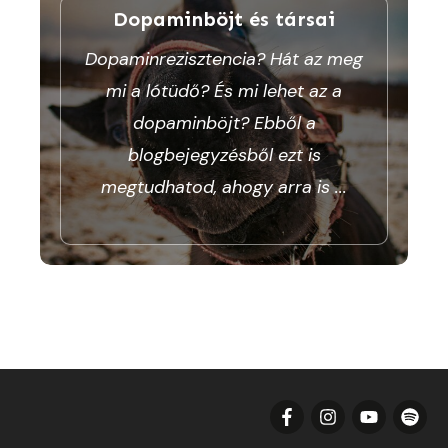
Dopaminböjt és társai
Dopaminrezisztencia? Hát az meg
mi a lótüdő? És mi lehet az a
dopaminböjt? Ebből a
blogbejegyzésből ezt is
megtudhatod, ahogy arra is
...