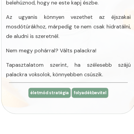
belehúznod, hogy ne este kapj észbe.
Az ugyanis könnyen vezethet az éjszakai
mosdótúrákhoz, márpedig te nem csak hidratálni,
de aludni is szeretnél.
Nem megy pohárral? Válts palackra!
Tapasztalatom szerint, ha szélesebb szájú
palackra voksolok, könnyebben csúszik.
életmód stratégia
folyadékbevitel