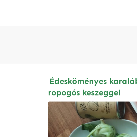
Édesköményes karaláb
ropogós keszeggel