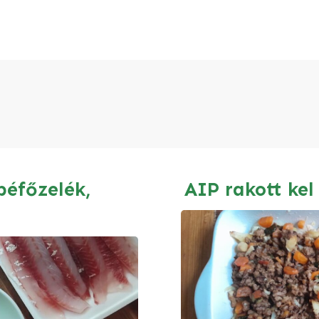
éfőzelék,
AIP rakott kel