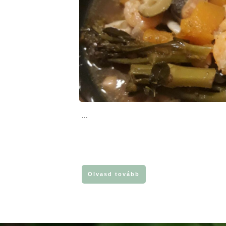
...
Olvasd tovább