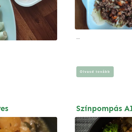
...
Olvasd tovább
ves
Színpompás A