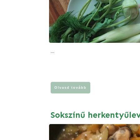
...
Olvasd tovább
Sokszínű herkentyűle