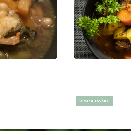
...
Olvasd tovább