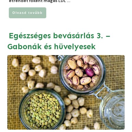
étrendet főként magas LDL
...
Olvasd tovább
Egészséges bevásárlás 3. –
Gabonák és hüvelyesek