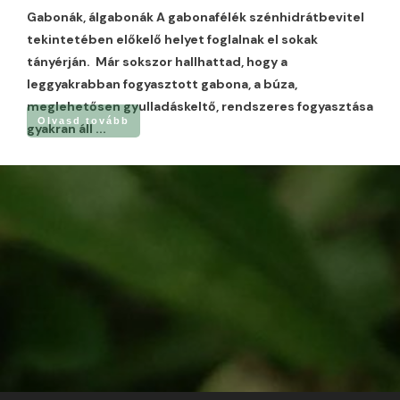
Gabonák, álgabonák A gabonafélék szénhidrátbevitel
tekintetében előkelő helyet foglalnak el sokak
tányérján. Már sokszor hallhattad, hogy a
leggyakrabban fogyasztott gabona, a búza,
meglehetősen gyulladáskeltő, rendszeres fogyasztása
Olvasd tovább
gyakran áll
...