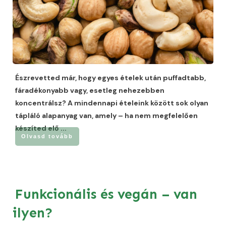
Észrevetted már, hogy egyes ételek után puffadtabb,
fáradékonyabb vagy, esetleg nehezebben
koncentrálsz? A mindennapi ételeink között sok olyan
tápláló alapanyag van, amely – ha nem megfelelően
készíted elő
...
Olvasd tovább
Funkcionális és vegán – van
ilyen?