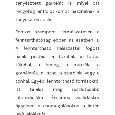
tenyésztett garnélát is, mivel ott
rengeteg antibiotikumot használnak a
tenyésztés során.
Fontos szempont természetesen a
fenntarthatóság ebben az esetben is.
A fenntartható halászattal fogott
halak például a tőkehal, a foltos
tőkehal, a hering, a makréla, a
garnélarák, a lazac, a szardínia vagy a
tonhal. Egyéb, fenntarthatő forrásokról
itt
találsz még részletesebb
információkat. Érdemes vásárláskor
figyelned a csomagolásokon a linken
lévő jelölést is.