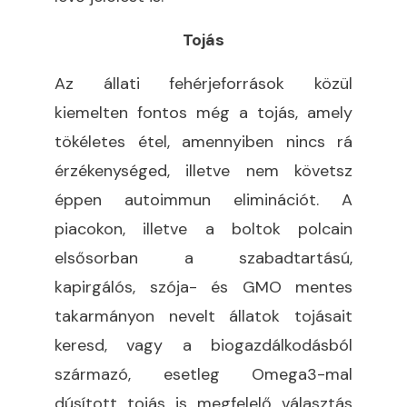
Tojás
Az állati fehérjeforrások közül
kiemelten fontos még a tojás, amely
tökéletes étel, amennyiben nincs rá
érzékenységed, illetve nem követsz
éppen autoimmun eliminációt. A
piacokon, illetve a boltok polcain
elsősorban a szabadtartású,
kapirgálós, szója- és GMO mentes
takarmányon nevelt állatok tojásait
keresd, vagy a biogazdálkodásból
származó, esetleg Omega3-mal
dúsított tojás is megfelelő választás