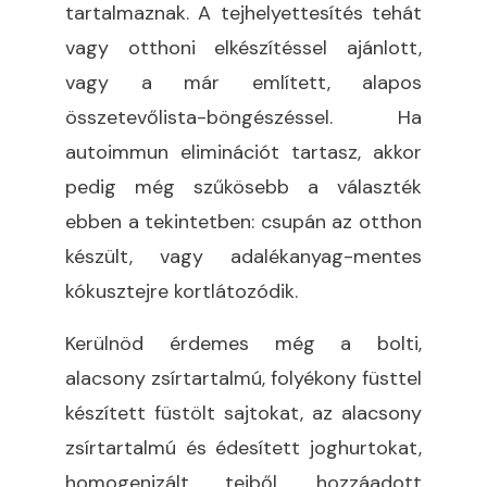
tartalmaznak. A tejhelyettesítés tehát
vagy otthoni elkészítéssel ajánlott,
vagy a már említett, alapos
összetevőlista-böngészéssel. Ha
autoimmun eliminációt tartasz, akkor
pedig még szűkösebb a választék
ebben a tekintetben: csupán az otthon
készült, vagy adalékanyag-mentes
kókusztejre kortlátozódik.
Kerülnöd érdemes még a bolti,
alacsony zsírtartalmú, folyékony füsttel
készített füstölt sajtokat, az alacsony
zsírtartalmú és édesített joghurtokat,
homogenizált tejből, hozzáadott