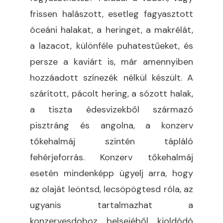
frissen halászott, esetleg fagyasztott
óceáni halakat, a heringet, a makrélát,
a lazacot, különféle puhatestűeket, és
persze a kaviárt is, már amennyiben
hozzáadott színezék nélkül készült. A
szárított, pácolt hering, a sózott halak,
a tiszta édesvizekből származó
pisztráng és angolna, a konzerv
tőkehalmáj szintén tápláló
fehérjeforrás. Konzerv tőkehalmáj
esetén mindenképp ügyelj arra, hogy
az olaját leöntsd, lecsöpögtesd róla, az
ugyanis tartalmazhat a
konzervesdoboz belsejéből kioldódó