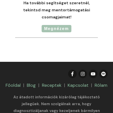
Ha további segítséget szeretnél,
tekintsd meg mentortámogatási
csomagjaimat!
Megnézem
Főoldal
|
Blog
|
Receptek
|
Kapcsolat
|
Rólam
Az átadott információk kizárólag tájékoztató
jellegűek. Nem szolgálnak arra, hogy
diagnosztizáljanak vagy kezeljenek bármilyen