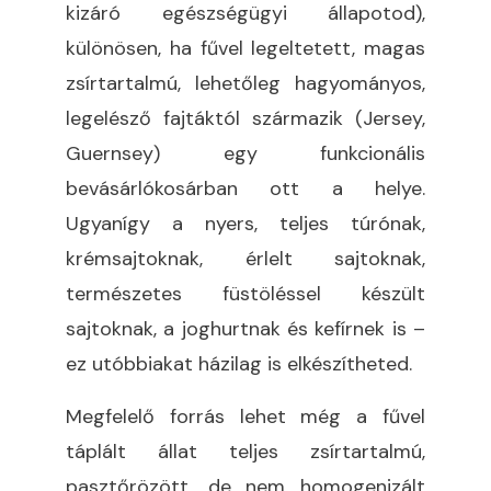
kizáró egészségügyi állapotod),
különösen, ha fűvel legeltetett, magas
zsírtartalmú, lehetőleg hagyományos,
legelésző fajtáktól származik (Jersey,
Guernsey) egy funkcionális
bevásárlókosárban ott a helye.
Ugyanígy a nyers, teljes túrónak,
krémsajtoknak, érlelt sajtoknak,
természetes füstöléssel készült
sajtoknak, a joghurtnak és kefírnek is –
ez utóbbiakat házilag is elkészítheted.
Megfelelő forrás lehet még a fűvel
táplált állat teljes zsírtartalmú,
pasztőrözött, de nem homogenizált