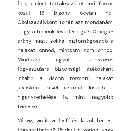
féle, szelént tartalmazó étrendi forrás
közül 16 bizony óceáni hal.
Ökölszabályként tehát azt mondanám,
hogy a bennük lévő Omega3-Omega6
arány miatt sokkal biztonságosabb a
halakat enned, mintsem nem enned.
Mindezzel együtt rendszeres
fogyasztásra biztonsági játékosként
inkább a kisebb termetű halakat
javaslom, mivel ezeknek kisebb a
higanyterhelése is, mint nagyobb
társaiké.
Mi az, amit a halfélék közül bátran
fogyaszthatsz? Például a vadon, vagy