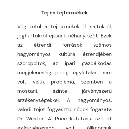
Tej és tejtermékek
Végezetül a tejtermékekről, sajtokról,
joghurtokról ejtsünk néhány szót. Ezek
az étrendi források számos
hagyományos kultúra étrendjében
szerepeltek, az ipari gazdálkodás
megjelenéséig pedig egyáltalán nem
volt velük probléma, szemben a
mostani, szinte járványszerű
érzékenységekkel. A hagyományos,
valódi tejet fogyasztó népek fogazata
Dr. Weston A. Price kutatásai szerint
egészségesebb volt, állkapcsuk