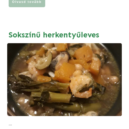
Olvasd tovább
Sokszínű herkentyűleves
...