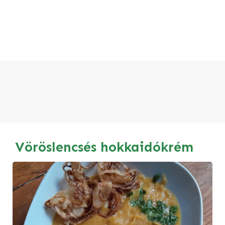
Vöröslencsés hokkaidókrém