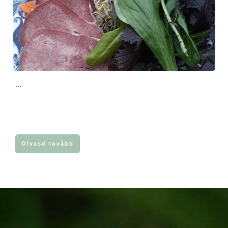
...
Olvasd tovább