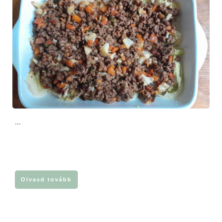
...
Olvasd tovább