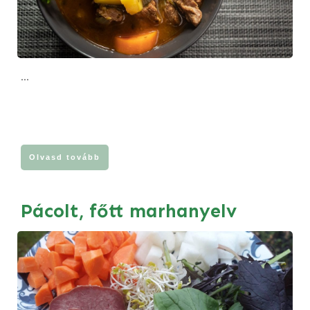
...
Olvasd tovább
Pácolt, főtt marhanyelv