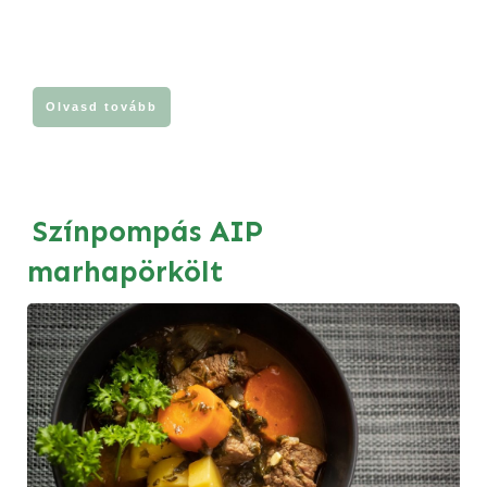
Olvasd tovább
Színpompás AIP
marhapörkölt