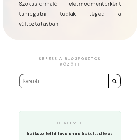
Szokásformáló életmódmentorként
támogatni tudlak téged a
változtatásban.
KERESS A BLOGPOSZTOK
KÖZÖTT
HÍRLEVÉL
Iratkozz fel hírlevelemre és töltsd le az