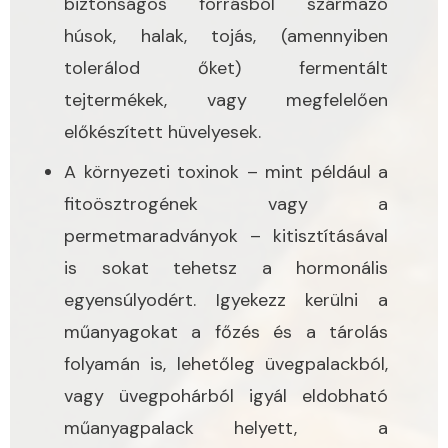
biztonságos forrásból származó
húsok, halak, tojás, (amennyiben
tolerálod őket) fermentált
tejtermékek, vagy megfelelően
előkészített hüvelyesek.
A környezeti toxinok – mint például a
fitoösztrogének vagy a
permetmaradványok – kitisztításával
is sokat tehetsz a hormonális
egyensúlyodért. Igyekezz kerülni a
műanyagokat a főzés és a tárolás
folyamán is, lehetőleg üvegpalackból,
vagy üvegpohárból igyál eldobható
műanyagpalack helyett, a