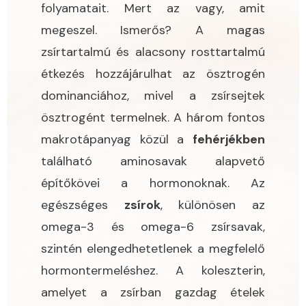
folyamatait. Mert az vagy, amit
megeszel. Ismerős? A magas
zsírtartalmú és alacsony rosttartalmú
étkezés hozzájárulhat az ösztrogén
dominanciához, mivel a zsírsejtek
ösztrogént termelnek. A három fontos
makrotápanyag közül a
fehérjékben
található aminosavak alapvető
építőkövei a hormonoknak. Az
egészséges
zsírok
, különösen az
omega-3 és omega-6 zsírsavak,
szintén elengedhetetlenek a megfelelő
hormontermeléshez. A koleszterin,
amelyet a zsírban gazdag ételek