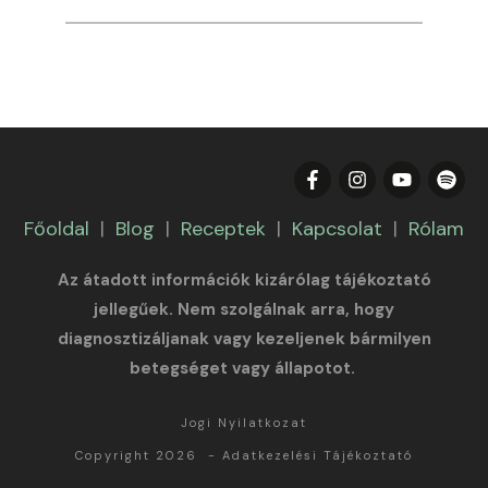
Főoldal
|
Blog
|
Receptek
|
Kapcsolat
|
Rólam
Az átadott információk kizárólag tájékoztató
jellegűek. Nem szolgálnak arra, hogy
diagnosztizáljanak vagy kezeljenek bármilyen
betegséget vagy állapotot.
Jogi Nyilatkozat
Copyright 2026
-
Adatkezelési Tájékoztató