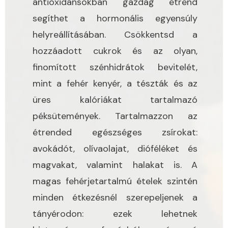
antioxidánsokban gazdag étrend
segíthet a hormonális egyensúly
helyreállításában. Csökkentsd a
hozzáadott cukrok és az olyan,
finomított szénhidrátok bevitelét,
mint a fehér kenyér, a tészták és az
üres kalóriákat tartalmazó
péksütemények. Tartalmazzon az
étrended egészséges zsírokat:
avokádót, olívaolajat, dióféléket és
magvakat, valamint halakat is. A
magas fehérjetartalmú ételek szintén
minden étkezésnél szerepeljenek a
tányérodon: ezek lehetnek