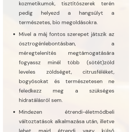
kozmetikumok, tisztítószerek terén
pedig helyezd a hangsúlyt a
természetes, bio megoldásokra.
Mivel a máj fontos szerepet játszik az
ösztrogénlebontásban, a
méregtelenítés megtámogatására
fogyassz minél több (sötét)zöld
leveles zöldséget, citrusféléket,
bogyósokat és természetesen ne
feledkezz meg a szükséges
hidratálásról sem.
Mindezen étrendi-életmódbeli
változtatások alkalmazása után, illetve
lehet majd étrendi vagy külső