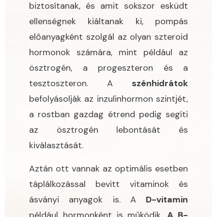
biztosítanak, és amit sokszor esküdt
ellenségnek kiáltanak ki, pompás
előanyagként szolgál az olyan szteroid
hormonok számára, mint például az
ösztrogén, a progeszteron és a
tesztoszteron. A
szénhidrátok
befolyásolják az inzulinhormon szintjét,
a rostban gazdag étrend pedig segíti
az ösztrogén lebontását és
kiválasztását.
Aztán ott vannak az optimális esetben
táplálkozással bevitt vitaminok és
ásványi anyagok is. A
D-vitamin
például hormonként is működik.
A B-