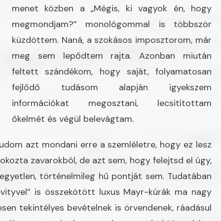
menet közben a „Mégis, ki vagyok én, hogy
megmondjam?” monológommal is többször
küzdöttem. Naná, a szokásos imposztorom, már
meg sem lepődtem rajta. Azonban miután
feltett szándékom, hogy saját, folyamatosan
fejlődő tudásom alapján igyekszem
információkat megosztani, lecsitítottam
őkelmét és végül belevágtam.
udom azt mondani erre a szemléletre, hogy ez lesz
 okozta zavarokból, de azt sem, hogy felejtsd el úgy,
egyetlen, történelmileg hű pontját sem. Tudatában
evityvel” is összekötött luxus Mayr-kúrák ma nagy
en tekintélyes bevételnek is örvendenek, ráadásul