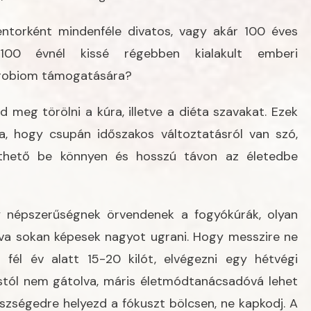
ntorként mindenféle divatos, vagy akár 100 éves
00 évnél kissé régebben kialakult emberi
ikrobiom támogatására?
 meg törölni a kúra, illetve a diéta szavakat. Ezek
ja, hogy csupán időszakos változtatásról van szó,
thető be könnyen és hosszú távon az életedbe
 népszerűségnek örvendenek a fogyókúrák, olyan
a sokan képesek nagyot ugrani. Hogy messzire ne
fél év alatt 15-20 kilót, elvégezni egy hétvégi
ástól nem gátolva, máris életmódtanácsadóvá lehet
szségedre helyezd a fókuszt bölcsen, ne kapkodj. A