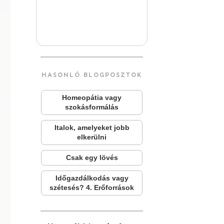
HASONLÓ BLOGPOSZTOK
Homeopátia vagy
szokásformálás
Italok, amelyeket jobb
elkerülni
Csak egy lövés
Időgazdálkodás vagy
szétesés? 4. Erőforrások