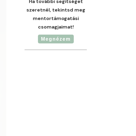
Ha további segítséget
szeretnél, tekintsd meg
mentortámogatási
csomagjaimat!
Megnézem