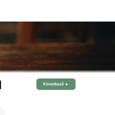
l
Következő ►