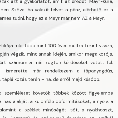
ák azt a gyakorlatot, amit az eredeti Mayr-kúra,
ben. Szóval ha valakit felvet a pénz, elérhető ez a
rdemes tudni, hogy ez a Mayr már nem AZ a Mayr.
ikája már több mint 100 éves múltra tekint vissza,
án végzik, mint annak idején, amikor megalkotója,
zért számomra már rögtön kérdéseket vetett fel.
i ismerettel már rendelkezem a tápanyagdús,
 táplálkozás terén – na, de erről majd később.
a szemléletet követők többek között figyelembe
a has alakját, a különféle deformitásokat, a nyelv, a
alamint a széklet minőségét, sőt, a nyakhosszt,