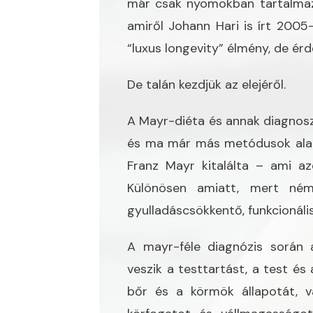
már csak nyomokban tartalmazz
amiről Johann Hari is írt 2005-
“luxus longevity” élmény, de é
De talán kezdjük az elejéről.
A Mayr-diéta és annak diagnoszt
és ma már más metódusok alapj
Franz Mayr kitalálta – ami a
Különösen amiatt, mert ném
gyulladáscsökkentő, funkcionális
A mayr-féle diagnózis során 
veszik a testtartást, a test és 
bőr és a körmök állapotát, v