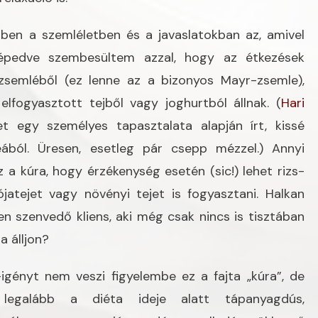
bben a szemléletben és a javaslatokban az, amivel
képedve szembesültem azzal, hogy az étkezések
 zsemléből (ez lenne az a bizonyos Mayr-zsemle),
lfogyasztott tejből vagy joghurtból állnak. (
Hari
et egy személyes tapasztalata alapján írt, kissé
teából. Üresen, esetleg pár csepp mézzel.) Annyi
 kúra, hogy érzékenység esetén (sic!) lehet rizs-
ójatejet vagy növényi tejet is fogyasztani. Halkan
 szenvedő kliens, aki még csak nincs is tisztában
a álljon?
ényt nem veszi figyelembe ez a fajta „kúra”, de
legalább a diéta ideje alatt tápanyagdús,