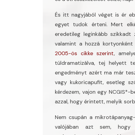
És itt nagyjából véget is ér e
egyet tudok érteni. Mert el
eredetileg leginkább szikkadt
valamint a hozzá kortyonként e
2005-ös cikke szerint
, amely
túldramatizálva, tej helyett 
engedményt azért ma már tesz a
vagy kukoricapufit, esetleg sz
kérdezem, vajon egy NCGIS*-ben
azzal, hogy érintett, melyik sorb
Nem csupán a mikrotápanyag-ig
valójában azt sem, hogy 