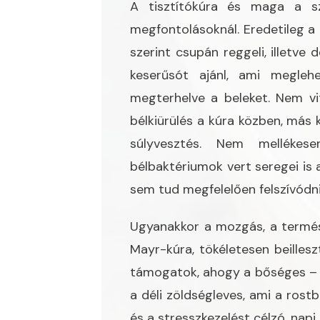
A tisztítókúra és maga a s
megfontolásoknál. Eredetileg a
szerint csupán reggeli, illetve
keserűsót ajánl, ami meglehe
megterhelve a beleket. Nem vit
bélkiürülés a kúra közben, más 
súlyvesztés. Nem melléke
bélbaktériumok vert seregei is 
sem tud megfelelően felszívódn
Ugyanakkor a mozgás, a termés
Mayr-kúra, tökéletesen beilles
támogatok, ahogy a bőséges – d
a déli zöldségleves, ami a rostb
és a stresszkezelést célzó, napi 