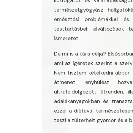
körfogatot és vállmagasságot
természetgyógyász hallgatóké
emésztési problémákkal és 
testtartásbeli elváltozások
ismeretet.
De mi is a kúra célja? Elsősorba
ami az ígéretek szerint a szer
Nem tisztem kételkedni abban, 
átmeneti enyhülést hozva
ultrafeldolgozott étrenden, il
adalékanyagokban és transzzsí
ezzel a diétával természetes
teszi a túlterhelt gyomor és a b