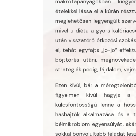
makrotápanyagokban kiegyen
ételekkel lássa el a kúrán rés
meglehetősen legyengült szerv
mivel a diéta a gyors kalóriacs
után visszatérő étkezési szoká
el, tehát egyfajta „jo-jo” effek
böjttörés utáni, megnöveked
stratégiák pedig, fájdalom, vajmi
Ezen kívül, bár a méregtelenít
figyelmen kívül hagyja a b
kulcsfontosságú lenne a hoss
hashajtók alkalmazása és a t
bélmikrobiom egyensúlyát, aká
sokkal bonyolultabb feladat le