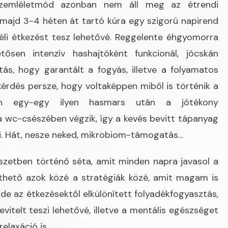
zemléletmód azonban nem áll meg az étrendi
 majd 3-4 héten át tartó kúra egy szigorú napirend
 déli étkezést tesz lehetővé. Reggelente éhgyomorra
tősen intenzív hashajtóként funkcionál, jócskán
ás, hogy garantált a fogyás, illetve a folyamatos
kérdés persze, hogy voltaképpen miből is történik a
sen egy-egy ilyen hasmars után a jótékony
a wc-csészében végzik, így a kevés bevitt tápanyag
i. Hát, nesze neked, mikrobiom-támogatás…
zetben történő séta, amit minden napra javasol a
zthető azok közé a stratégiák közé, amit magam is
e az étkezésektől elkülönített folyadékfogyasztás,
evitelt teszi lehetővé, illetve a mentális egészséget
relaxáció is.