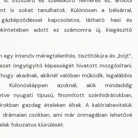
 is. Észszerű és széleskörű felmérés ez, amiből
nt is sokat tanulhatok. Különösen a bélsárral,
gázképződéssel kapcsolatos, látható hasi és
 tekintetében adott ez számomra új, kiegészítő
n egy intenzív méregtelenítés, tisztítókúra és „böjt”,
vezet öngyógyító képességét hivatott mozgósítani.
hogy akadnak, akiknél valóban működik, legalábbis
. Különösképpen azoknál, akik mindaddig
letve nyugati típusú, finomított szénhidrátokban,
rokban gazdag ételeken éltek. A kalóriabevitelük
en drámaian csökken, ami már önmagában lehetővé
elek fokozatos kiürülését.