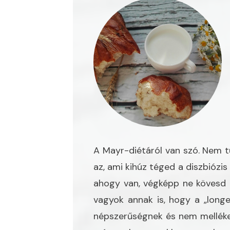
A Mayr-diétáról van szó. Nem t
az, ami kihúz téged a diszbiózis
ahogy van, végképp ne kövesd 
vagyok annak is, hogy a „long
népszerűségnek és nem mellékes