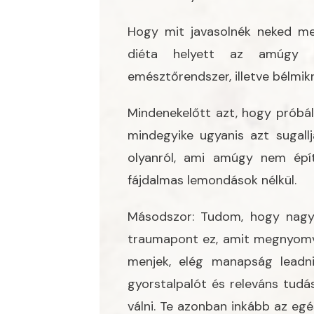
Hogy mit javasolnék neked me
diéta helyett az amúgy 1
emésztőrendszer, illetve bélm
Mindenekelőtt azt, hogy próbáld
mindegyike ugyanis azt sugall
olyanról, ami amúgy nem épí
fájdalmas lemondások nélkül.
Másodszor: Tudom, hogy nagy
traumapont ez, amit megnyomv
menjek, elég manapság leadni 
gyorstalpalót és releváns tud
válni. Te azonban inkább az egé