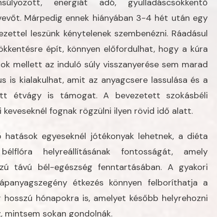
súlyozott, energiát adó, gyulladáscsökkentő
ztvevőt. Márpedig ennek hiányában 3-4 hét után egy
ezettel leszünk kénytelenek szembenézni. Ráadásul
ökkentésre épít, könnyen előfordulhat, hogy a kúra
sok mellett az induló súly visszanyerése sem marad
tus is kialakulhat, amit az anyagcsere lassulása és a
ett étvágy is támogat. A bevezetett szokásbéli
 keveseknél fognak rögzülni ilyen rövid idő alatt.
ő hatások egyeseknél jótékonyak lehetnek, a diéta
élflóra helyreállításának fontosságát, amely
zú távú bél-egészség fenntartásában. A gyakori
ápanyagszegény étkezés könnyen felboríthatja a
r hosszú hónapokra is, amelyet később helyrehozni
sz, mintsem sokan gondolnák.