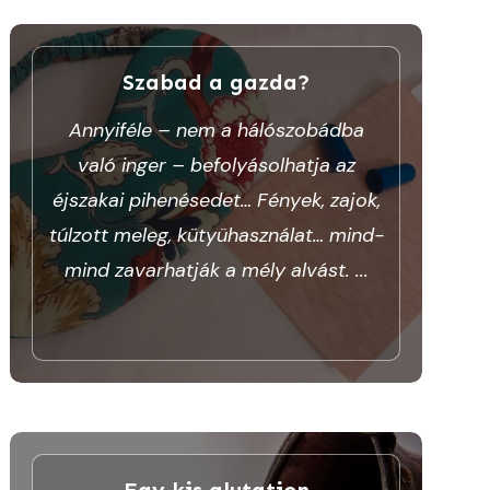
Szabad a gazda?
Annyiféle – nem a hálószobádba
való inger – befolyásolhatja az
éjszakai pihenésedet… Fények, zajok,
túlzott meleg, kütyühasználat… mind-
mind zavarhatják a mély alvást.
...
Egy kis glutation