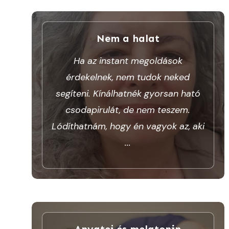
Nem a halat
Ha az instant megoldások
érdekelnek, nem tudok neked
segíteni. Kínálhatnék gyorsan ható
csodapirulát, de nem teszem.
Lódíthatnám, hogy én vagyok az, aki
...
Anyatej és melatonin