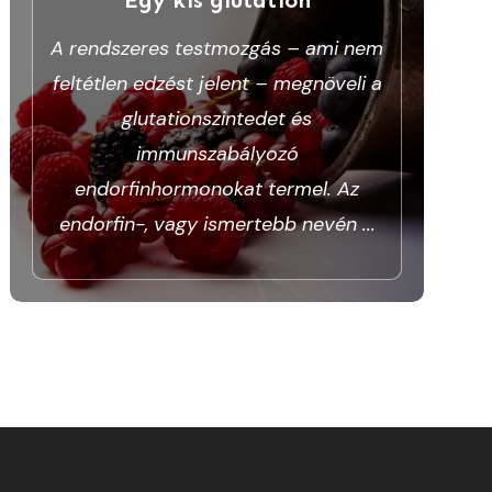
A rendszeres testmozgás – ami nem
feltétlen edzést jelent – megnöveli a
glutationszintedet és
immunszabályozó
endorfinhormonokat termel. Az
endorfin-, vagy ismertebb nevén
...