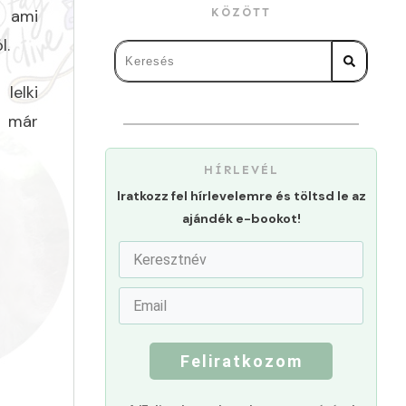
, ami
KÖZÖTT
l.
lelki
l már
HÍRLEVÉL
Iratkozz fel hírlevelemre és töltsd le az
ajándék e-bookot!
Feliratkozom