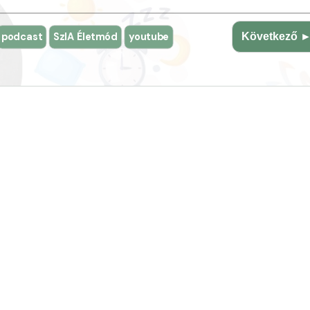
podcast
SzIA Életmód
youtube
Következő 