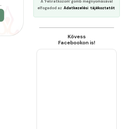
A 'Feliratkozom' gomb megnyomásával
elfogadod az
Adatkezelési tájékoztatót
►
Kövess
Facebookon is!