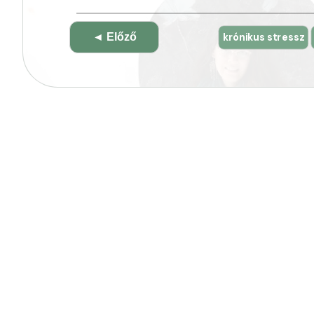
Bejegyzés
krónikus stressz
◄ Előző
navigáció