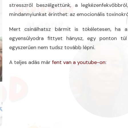
stresszről beszélgettünk, a legkézenfekvőbbról
mindannyiunkat érinthet: az emocionális toxinokró
Mert csinálhatsz bármit is tökéletesen, ha a 
egyensúlyodra fittyet hánysz, egy ponton tú
egyszerűen nem tudsz tovább lépni.
A teljes adás már
fent van a youtube-on
: