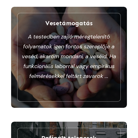
Vesetámogatás
A testedben zajló méregtelenítő
folyamatok igen fontos szereplője a
veséd, akarom mondani, a veséid. Ha
funkcionális laborral vagy empirikus
felmérésekkel feltárt zavarok
...
Rafinált telepesek