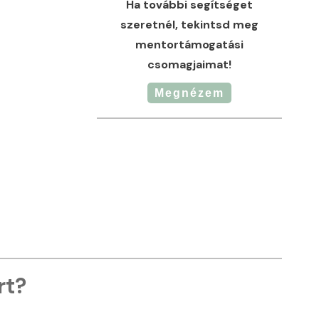
Ha további segítséget
szeretnél, tekintsd meg
mentortámogatási
csomagjaimat!
Megnézem
rt?