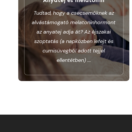
Tudtad, hogy a csecsemőknek az
alvástámogató melatoninhormont
az anyatej adja át? Az éjszakai
szoptatás (a napközben lefejt és
cumisüvegből adott tejjel
ellentétben)
...