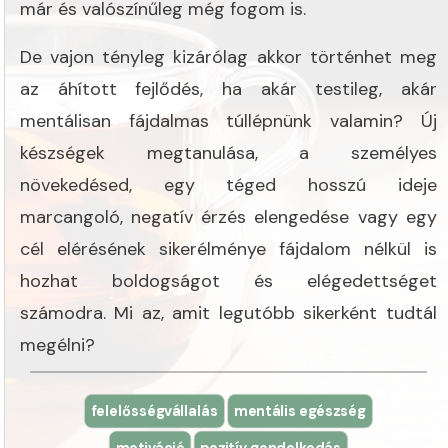
már és valószínűleg még fogom is.
De vajon tényleg kizárólag akkor történhet meg
az áhított fejlődés, ha akár testileg, akár
mentálisan fájdalmas túllépnünk valamin? Új
készségek megtanulása, a személyes
növekedésed, egy téged hosszú ideje
marcangoló, negatív érzés elengedése vagy egy
cél elérésének sikerélménye fájdalom nélkül is
hozhat boldogságot és elégedettséget
számodra. Mi az, amit legutóbb sikerként tudtál
megélni?
felelősségvállalás
mentális egészség
motiváció
pozitív gondolkodás