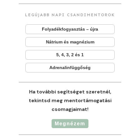
LEGÚJABB NAPI CSANDIMENTOROK
Folyadékfogyasztás – újra
Nátrium és magnézium
5, 4, 3, 2 és 1
Adrenalinfüggőség
Ha további segítséget szeretnél,
tekintsd meg mentortámogatási
csomagjaimat!
Megnézem