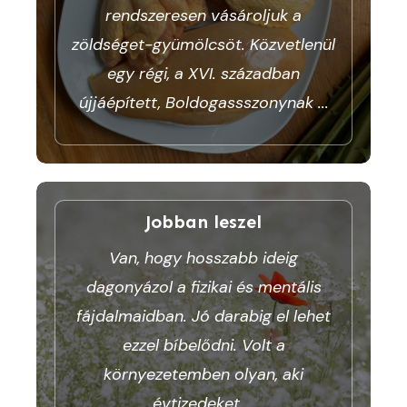
rendszeresen vásároljuk a
zöldséget-gyümölcsöt. Közvetlenül
egy régi, a XVI. században
újjáépített, Boldogassszonynak
...
Jobban leszel
Van, hogy hosszabb ideig
dagonyázol a fizikai és mentális
fájdalmaidban. Jó darabig el lehet
ezzel bíbelődni. Volt a
környezetemben olyan, aki
évtizedeket
...