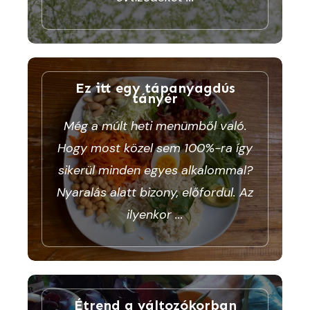
Ez itt egy tápanyagdús
tányér
Még a múlt heti menümből való.
Hogy most közel sem 100%-ra így
sikerül minden egyes alkalommal?
Nyaralás alatt bizony, előfordul. Az
ilyenkor
...
Étrend a változókorban