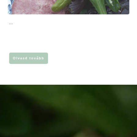
...
Olvasd tovább