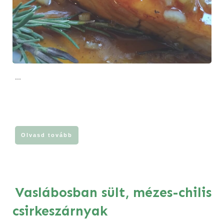
...
Olvasd tovább
Vaslábosban sült, mézes-chilis
csirkeszárnyak