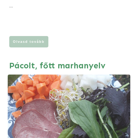
...
Olvasd tovább
Pácolt, főtt marhanyelv