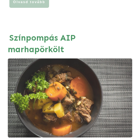
Olvasd tovább
Színpompás AIP
marhapörkölt