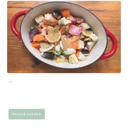
...
Olvasd tovább