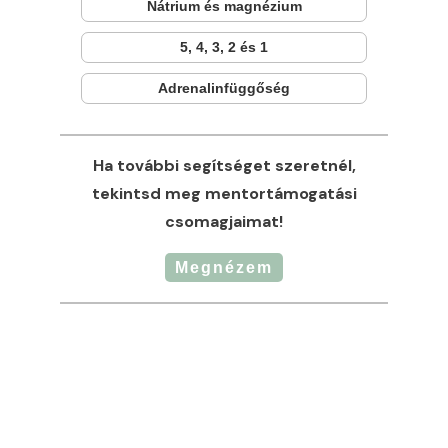
Nátrium és magnézium
5, 4, 3, 2 és 1
Adrenalinfüggőség
Ha további segítséget szeretnél,
tekintsd meg mentortámogatási
csomagjaimat!
Megnézem