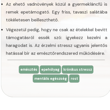
Az ehető vadnövények közül a gyermekláncfű is
remek epetámogató. Egy friss, tavaszi salátába
tökéletesen beilleszthető.
Végezetül pedig, hogy ne csak az ételekkel bevitt
támogatásról essék szó: igyekezz kezelni a
haragodat is. Az érzelmi stressz ugyanis jelentős
hatással bír az emésztőrendszered működésére.
emésztés
epehólyag
krónikus stressz
mentális egészség
rost