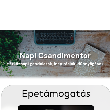
Napi Csandimentor
Hétköznapi gondolatok, inspirációk, dünnyögések
Epetámogatás