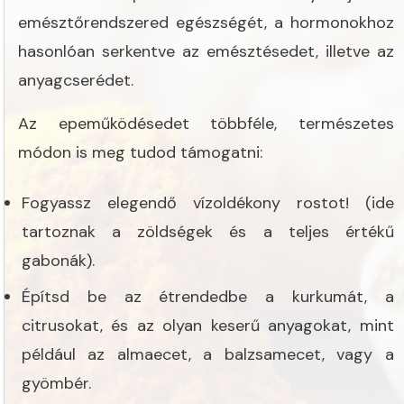
emésztőrendszered egészségét, a hormonokhoz
hasonlóan serkentve az emésztésedet, illetve az
anyagcserédet.
Az epeműködésedet többféle, természetes
módon is meg tudod támogatni:
Fogyassz elegendő vízoldékony rostot! (ide
tartoznak a zöldségek és a teljes értékű
gabonák).
Építsd be az étrendedbe a kurkumát, a
citrusokat, és az olyan keserű anyagokat, mint
például az almaecet, a balzsamecet, vagy a
gyömbér.