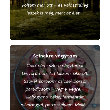
voltam már ott – és valószínűleg
leszek is még, mert az élet
...
Színekre vágytam
Csak némi színre vágytam a
tányéromon. Azt hiszem, sikerült.
Szóval, sorolom: csicseriborsó,
paradicsom – végre, végre!-,
lilahagyma, cékla, fermentált
olívabogyó, petrezselyem. Mellé
...