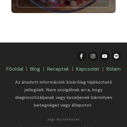
Főoldal
|
Blog
|
Receptek
|
Kapcsolat
|
Rólam
Az átadott információk kizárólag tájékoztató
jellegűek. Nem szolgálnak arra, hogy
diagnosztizáljanak vagy kezeljenek bármilyen
betegséget vagy állapotot.
Jogi Nyilatkozat