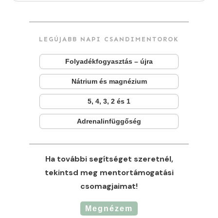
LEGÚJABB NAPI CSANDIMENTOROK
Folyadékfogyasztás – újra
Nátrium és magnézium
5, 4, 3, 2 és 1
Adrenalinfüggőség
Ha további segítséget szeretnél,
tekintsd meg mentortámogatási
csomagjaimat!
Megnézem