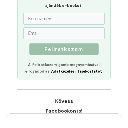
ajándék e-bookot!
Feliratkozom
A 'Feliratkozom' gomb megnyomásával
elfogadod az
Adatkezelési tájékoztatót
Kövess
Facebookon is!