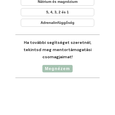
Nátrium és magnézium
5, 4, 3, 2 és 1
Adrenalinfüggőség
Ha további segítséget szeretnél,
tekintsd meg mentortámogatási
csomagjaimat!
Megnézem