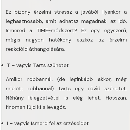
Ez bizony érzelmi stressz a javából. Ilyenkor a
leghasznosabb, amit adhatsz magadnak: az idő.
Ismered a TIME-módszert? Ez egy egyszerű,
mégis nagyon hatékony eszköz az érzelmi
reakcióid áthangolására.
T – vagyis Tarts szünetet
Amikor robbannál, (de leginkább akkor, még
mielőtt robbannál), tarts egy rövid szünetet.
Néhány lélegzetvétel is elég lehet. Hosszan,
finoman fújd ki a levegőt.
I – vagyis Ismerd fel az érzéseidet