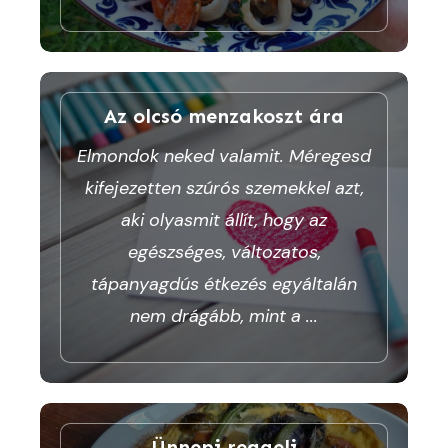
Az olcsó menzakoszt ára
Elmondok neked valamit. Méregesd
kifejezetten szúrós szemekkel azt,
aki olyasmit állít, hogy az
egészséges, változatos,
tápanyagdús étkezés egyáltalán
nem drágább, mint a
...
Ünnepi reggeli