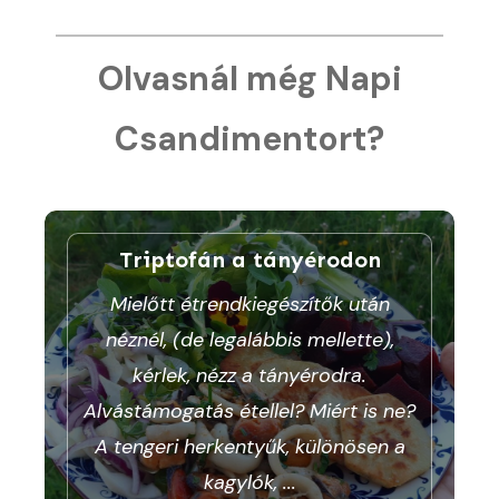
Olvasnál még Napi
Csandimentort?
Triptofán a tányérodon
Mielőtt étrendkiegészítők után
néznél, (de legalábbis mellette),
kérlek, nézz a tányérodra.
Alvástámogatás étellel? Miért is ne?
A tengeri herkentyűk, különösen a
kagylók,
...