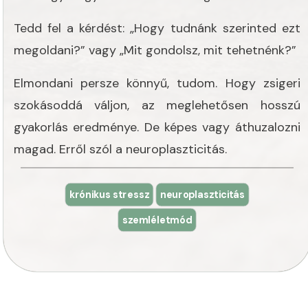
Tedd fel a kérdést: „Hogy tudnánk szerinted ezt
megoldani?” vagy „Mit gondolsz, mit tehetnénk?”
Elmondani persze könnyű, tudom. Hogy zsigeri
szokásoddá váljon, az meglehetősen hosszú
gyakorlás eredménye. De képes vagy áthuzalozni
magad. Erről szól a neuroplaszticitás.
krónikus stressz
neuroplaszticitás
szemléletmód