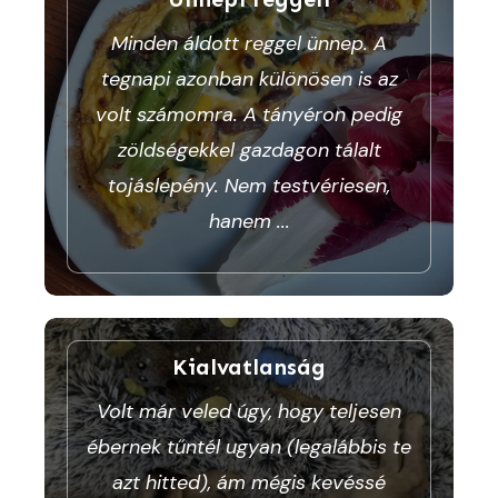
Minden áldott reggel ünnep. A
tegnapi azonban különösen is az
volt számomra. A tányéron pedig
zöldségekkel gazdagon tálalt
tojáslepény. Nem testvériesen,
hanem
...
Kialvatlanság
Volt már veled úgy, hogy teljesen
ébernek tűntél ugyan (legalábbis te
azt hitted), ám mégis kevéssé