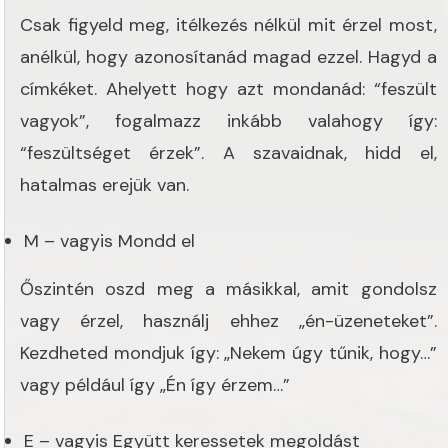
Csak figyeld meg, itélkezés nélkül mit érzel most,
anélkül, hogy azonosítanád magad ezzel. Hagyd a
címkéket. Ahelyett hogy azt mondanád: “feszült
vagyok”, fogalmazz inkább valahogy így:
“feszültséget érzek”. A szavaidnak, hidd el,
hatalmas erejük van.
M – vagyis Mondd el
Őszintén oszd meg a másikkal, amit gondolsz
vagy érzel, használj ehhez „én-üzeneteket”.
Kezdheted mondjuk így: „Nekem úgy tűnik, hogy…”
vagy például így „Én így érzem…”
E – vagyis Együtt keressetek megoldást