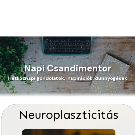
Napi Csandimentor
Hétköznapi gondolatok, inspirációk, dünnyögések
Neuroplaszticitás