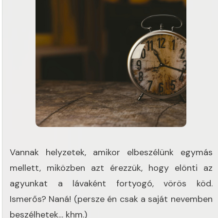
Vannak helyzetek, amikor elbeszélünk egymás
mellett, miközben azt érezzük, hogy elönti az
agyunkat a lávaként fortyogó, vörös köd.
Ismerős? Naná! (persze én csak a saját nevemben
beszélhetek… khm.)