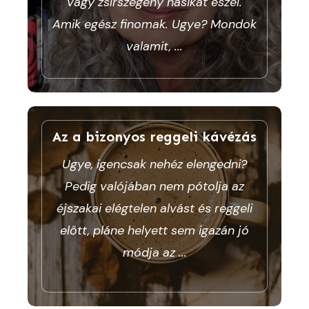
vagy zsírszegény nasikat eszel.
Amik egész finomak. Ugye? Mondok
valamit,
...
Az a bizonyos reggeli kávézás
Ugye, igencsak nehéz elengedni?
Pedig valójában nem pótolja az
éjszakai elégtelen alvást és reggeli
előtt, pláne helyett sem igazán jó
módja az
...