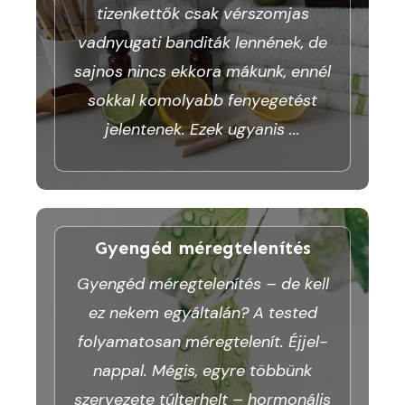
tizenkettők csak vérszomjas
vadnyugati banditák lennének, de
sajnos nincs ekkora mákunk, ennél
sokkal komolyabb fenyegetést
jelentenek. Ezek ugyanis
...
Gyengéd méregtelenítés
Gyengéd méregtelenítés – de kell
ez nekem egyáltalán? A tested
folyamatosan méregtelenít. Éjjel-
nappal. Mégis, egyre többünk
szervezete túlterhelt – hormonális