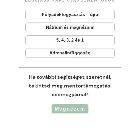
LEGÚJABB NAPI CSANDIMENTOROK
Folyadékfogyasztás – újra
Nátrium és magnézium
5, 4, 3, 2 és 1
Adrenalinfüggőség
Ha további segítséget szeretnél,
tekintsd meg mentortámogatási
csomagjaimat!
Megnézem