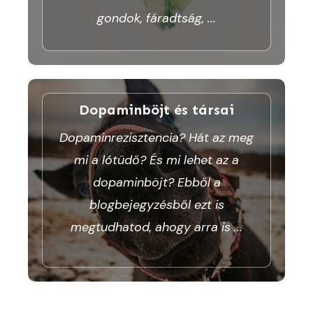
gondok, fáradtság,
...
Dopaminböjt és társai
Dopaminrezisztencia? Hát az meg
mi a lótüdő? És mi lehet az a
dopaminböjt? Ebből a
blogbejegyzésből ezt is
megtudhatod, ahogy arra is
...