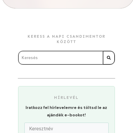
KERESS A NAPI CSANDIMENTOR
KÖZÖTT
HÍRLEVÉL
Iratkozz fel hírlevelemre és töltsd le az
ajándék e-bookot!