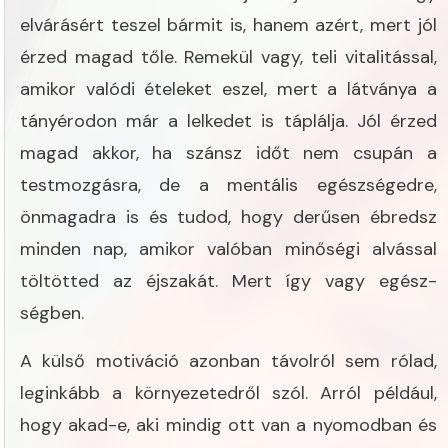
elvárásért teszel bármit is, hanem azért, mert jól
érzed magad tőle. Remekül vagy, teli vitalitással,
amikor valódi ételeket eszel, mert a látványa a
tányérodon már a lelkedet is táplálja. Jól érzed
magad akkor, ha szánsz időt nem csupán a
testmozgásra, de a mentális egészségedre,
önmagadra is és tudod, hogy derűsen ébredsz
minden nap, amikor valóban minőségi alvással
töltötted az éjszakát. Mert így vagy egész-
ségben.
A külső motiváció azonban távolról sem rólad,
leginkább a környezetedről szól. Arról például,
hogy akad-e, aki mindig ott van a nyomodban és