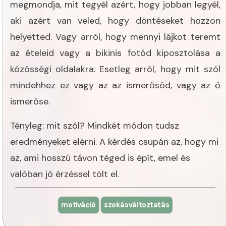
megmondja, mit tegyél azért, hogy jobban legyél,
aki azért van veled, hogy döntéseket hozzon
helyetted. Vagy arról, hogy mennyi lájkot teremt
az ételeid vagy a bikinis fotód kiposztolása a
közösségi oldalakra. Esetleg arról, hogy mit szól
mindehhez ez vagy az az ismerősöd, vagy az ő
ismerőse.
Tényleg: mit szól? Mindkét módon tudsz
eredményeket elérni. A kérdés csupán az, hogy mi
az, ami hosszú távon téged is épít, emel és
valóban jó érzéssel tölt el.
motiváció
szokásváltoztatás