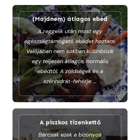
(Majdnem) átlagos ebéd
A reggelik után most egy
egészségtámogató ebédet hoztam.
Valójában nem sokban különbözik
egy teljesen átlagos, normális
ebédtől. A zöldségek és a
szénhidrát-fehérje
...
A piszkos tizenkettő
Bárcsak ezek a bizonyos