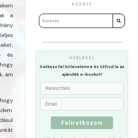
ekem
KÖZÖTT
nak a
éhány
eljes
eket,
- és
HÍRLEVÉL
 hogy
Iratkozz fel hírlevelemre és töltsd le az
k, ám
ajándék e-bookot!
 hogy
ndem.
dásul
Feliratkozom
unkát