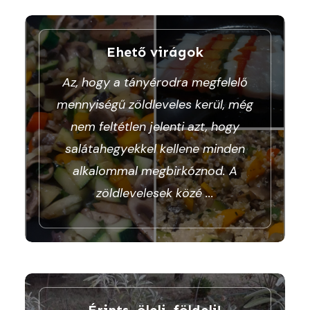
Ehető virágok
Az, hogy a tányérodra megfelelő
mennyiségű zöldleveles kerül, még
nem feltétlen jelenti azt, hogy
salátahegyekkel kellene minden
alkalommal megbirkóznod. A
zöldlevelesek közé
...
Érints, ölelj, földelj!