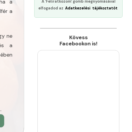
 ha a
A 'Feliratkozom' gomb megnyomásával
elfogadod az
Adatkezelési tájékoztatót
lfér a
gy ne
Kövess
Facebookon is!
és a
sében
►