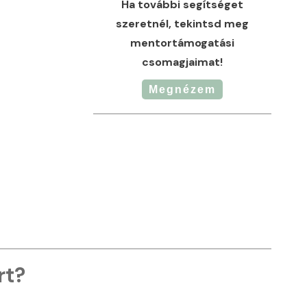
Ha további segítséget
szeretnél, tekintsd meg
mentortámogatási
csomagjaimat!
Megnézem
rt?