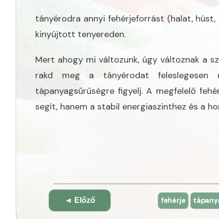
tányérodra annyi fehérjeforrást (halat, húst,
kinyújtott tenyereden.
Mert ahogy mi változunk, úgy változnak a sz
rakd meg a tányérodat feleslegesen 
tápanyagsűrűségre figyelj. A megfelelő fe
segít, hanem a stabil energiaszinthez és a h
Bejegyzés
fehérje
tápany
◄ Előző