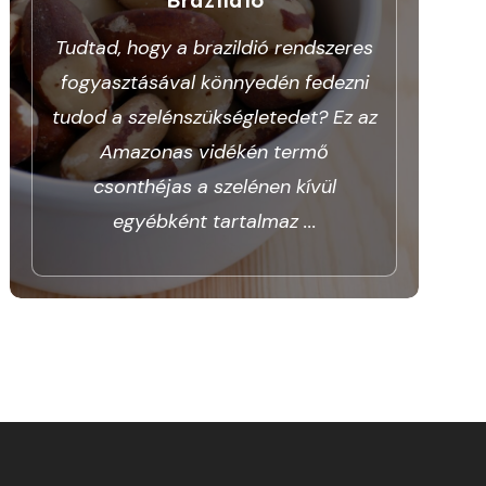
Tudtad, hogy a brazildió rendszeres
fogyasztásával könnyedén fedezni
tudod a szelénszükségletedet? Ez az
Amazonas vidékén termő
csonthéjas a szelénen kívül
egyébként tartalmaz
...