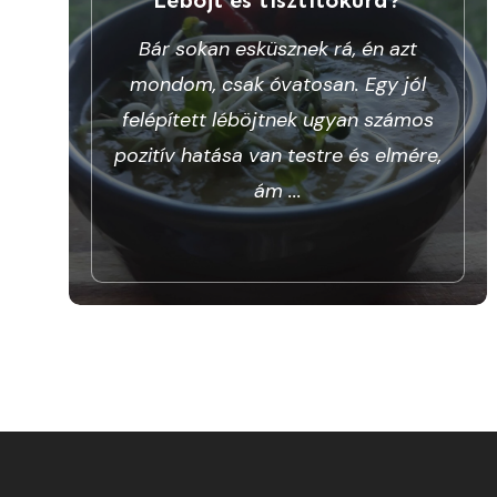
Bár sokan esküsznek rá, én azt
mondom, csak óvatosan. Egy jól
felépített léböjtnek ugyan számos
pozitív hatása van testre és elmére,
ám
...