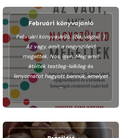
Februári könyvajánló
Februári könyvajánló. (Na, végre! )
Az vagy, amit a nagyszüleid
megettek. Nos, igen. Meg amit
átéltek testileg-lelkileg és
lenyomatot hagyott bennük, amelyet
...
Brazildió