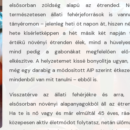
elsősorban zöldség alapú az étrended. N
természetesen állati fehérjeforrások is van
tányéromon – jelenleg heti öt napon át, hiszen n
hete kísérletképpen a hét másik két napján t
értékű növényi étrenden élek, mind a hüvelyes
mind pedig a gabonákat megfelelően elő
elkészítve. A helyzetemet kissé bonyolítja ugyan,
még egy darabig a módosított AIP szerint étkeze
mindenből van mit tanulni – ebből is.
Visszatérve az állati fehérjékre és arra,
elsősorban növényi alapanyagokból áll az étre
Ha te is nő vagy és már elmúltál 45 éves, ráa
közepesen aktív életmódot folytatsz, netán ülőm