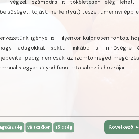
végzel, számodra is tökéletesen elég lehet,
 belsőséget, tojást, herkentyűt) teszel, amennyi épp e
ervezetünk igényei is – ilyenkor különösen fontos, ho
nagy adagokkal, sokkal inkább a minőségre 
hérjebevitel pedig nemcsak az izomtömeged megőrzé
ormonális egyensúlyod fenntartásához is hozzájárul.
agsűrűség
változókor
zöldség
Következő 