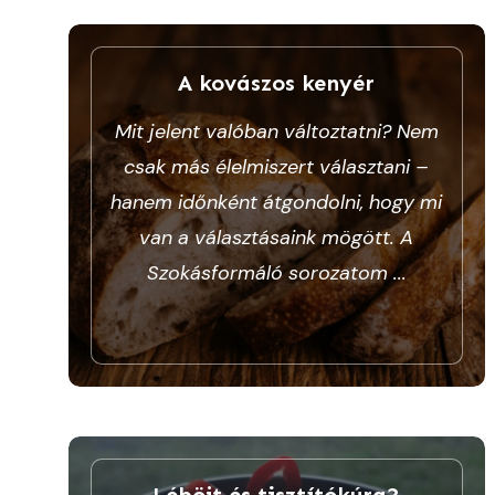
A kovászos kenyér
Mit jelent valóban változtatni? Nem
csak más élelmiszert választani –
hanem időnként átgondolni, hogy mi
van a választásaink mögött. A
Szokásformáló sorozatom
...
Léböjt és tisztítókúra?