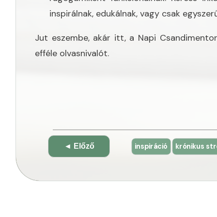
inspirálnak, edukálnak, vagy csak egyszer
Jut eszembe, akár itt, a Napi Csandimento
efféle olvasnivalót.
Bejegyzés
inspiráció
krónikus st
◄ Előző
navigáció