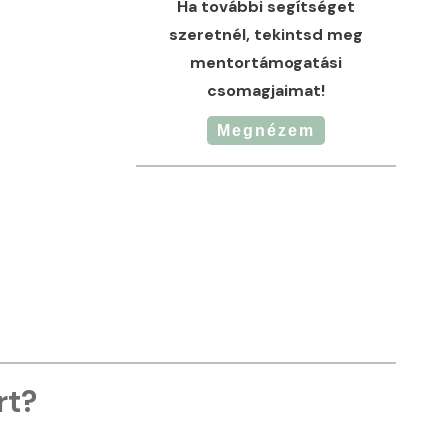
Ha további segítséget
szeretnél, tekintsd meg
mentortámogatási
csomagjaimat!
Megnézem
rt?