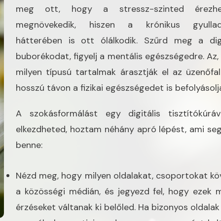
meg ott, hogy a stressz-szinted érezhe
megnövekedik, hiszen a krónikus gyullad
hátterében is ott ólálkodik. Szűrd meg a digi
buborékodat, figyelj a mentális egészségedre. Az,
milyen típusú tartalmak árasztják el az üzenőfal
hosszú távon a fizikai egészségedet is befolyásolj
A szokásformálást egy digitális tisztítókúráv
elkezdheted, hoztam néhány apró lépést, ami seg
benne:
Nézd meg, hogy milyen oldalakat, csoportokat kö
a közösségi médián, és jegyezd fel, hogy ezek m
érzéseket váltanak ki belőled. Ha bizonyos oldala