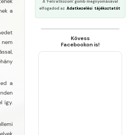
tenek
A 'Feliratkozom' gomb megnyomásával
elfogadod az
Adatkezelési tájékoztatót
nek a
medet
Kövess
t nem
Facebookon is!
ssal,
éhány
ted a
inden
 így.
llemi
elyek