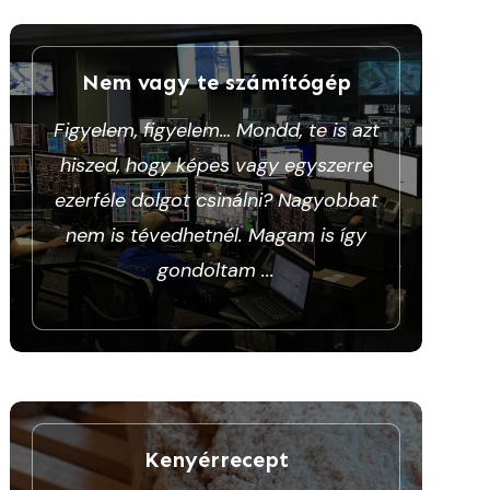
Nem vagy te számítógép
Figyelem, figyelem… Mondd, te is azt
hiszed, hogy képes vagy egyszerre
ezerféle dolgot csinálni? Nagyobbat
nem is tévedhetnél. Magam is így
gondoltam
...
Kenyérrecept