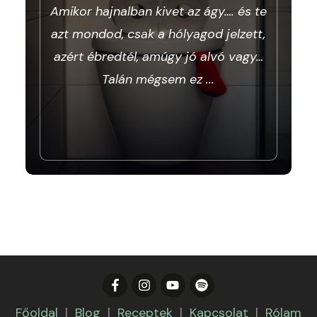
Amikor hajnalban kivet az ágy…. és te
azt mondod, csak a hólyagod jelzett,
azért ébredtél, amúgy jó alvó vagy…
Talán mégsem ez
...
Főoldal
|
Blog
|
Receptek
|
Kapcsolat
|
Rólam