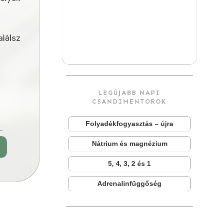
lálsz
LEGÚJABB NAPI
CSANDIMENTOROK
Folyadékfogyasztás – újra
Nátrium és magnézium
►
5, 4, 3, 2 és 1
Adrenalinfüggőség