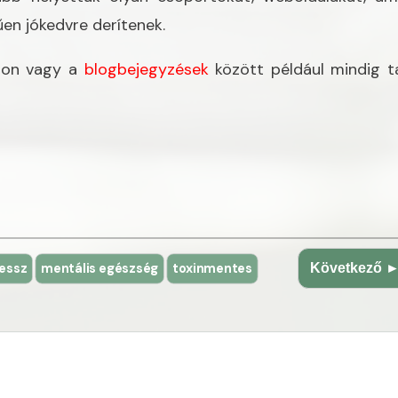
űen jókedvre derítenek.
ron vagy a
blogbejegyzések
között például mindig ta
ressz
mentális egészség
toxinmentes
Következő 