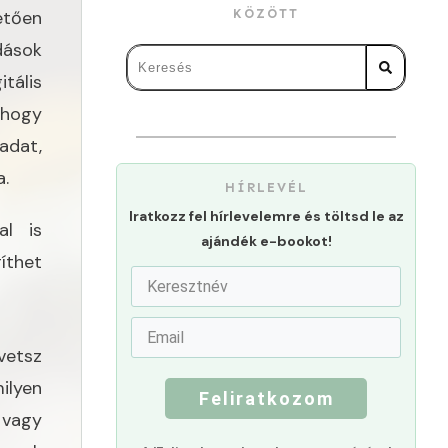
tően
KÖZÖTT
ások
tális
 hogy
adat,
a.
HÍRLEVÉL
Iratkozz fel hírlevelemre és töltsd le az
al is
ajándék e-bookot!
íthet
vetsz
ilyen
Feliratkozom
k vagy