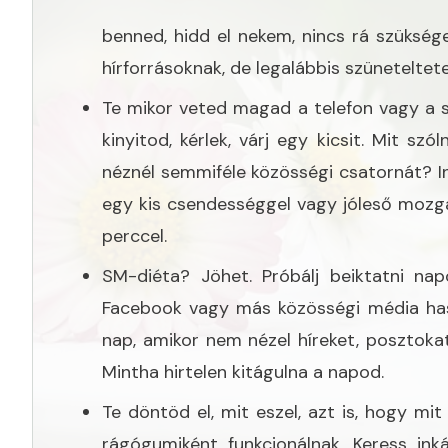
benned, hidd el nekem, nincs rá szüksé
hírforrásoknak, de legalábbis szüneteltet
Te mikor veted magad a telefon vagy a 
kinyitod, kérlek, várj egy kicsit. Mit s
néznél semmiféle közösségi csatornát? In
egy kis csendességgel vagy jóleső mozgá
perccel.
SM-diéta? Jöhet. Próbálj beiktatni nap
Facebook vagy más közösségi média hasz
nap, amikor nem nézel híreket, posztokat
Mintha hirtelen kitágulna a napod.
Te döntöd el, mit eszel, azt is, hogy mi
rágógumiként funkcionálnak. Keress ink