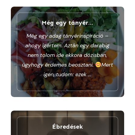
Még egy tányér…
Még egy adag tányérinspiráció –
ahogy ígértem. Aztán egy darabig
nem tolom ide ekkora dózisban,
úgyhogy érdemes beosztani.
Mert
igen, tudom: ezek
...
Ébredések