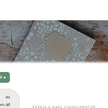
ző ►
s az
m áll
KERESS A NAPI CSANDIMENTOR