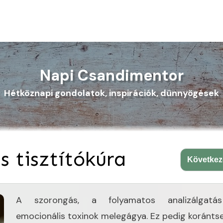
Napi Csandimentor
Hétköznapi gondolatok, inspirációk, dünnyögések
is tisztítókúra
Követke
A szorongás, a folyamatos analizálgatá
emocionális toxinok melegágya. Ez pedig korántse