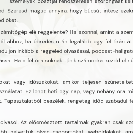
személyek posztjai rendszeresen szorongást kel
ged. Szeresd magad annyira, hogy búcsút intesz ezek
ed őket.
számítógép elé reggelente? Ha azonnal, amint a sze
zólnál ahhoz, ha ébredés után legalább egy fél órán á
duljon inkább a reggeled olvasással, podcast-hallgatá
ssal. Ha a fél óra soknak tűnik számodra, kezdd el n
okat vagy időszakokat, amikor teljesen szünetelte
nálatát. Ez lehet heti egy nap, vagy néhány óra m
. Tapasztalatból beszélek, rengeteg időd szabadul fel
t olvasol. Az előemésztett tartalmak gyakran csak sze
ább helyettük olyan csoportokat, weboldalakat, am