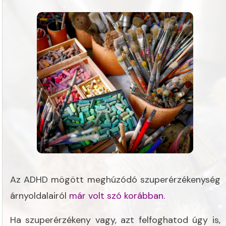
Az ADHD mögött meghúzódó szuperérzékenység
árnyoldalairól
már volt szó korábban.
Ha szuperérzékeny vagy, azt felfoghatod úgy is,