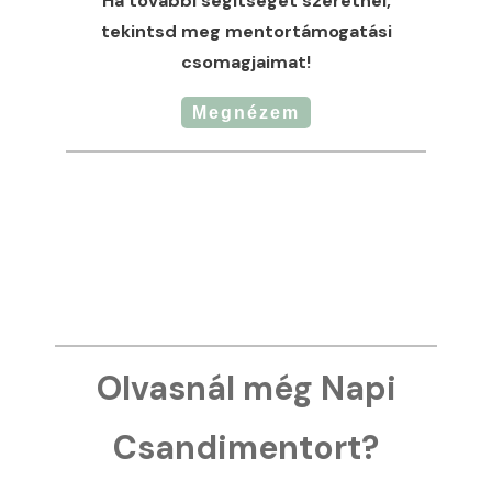
Ha további segítséget szeretnél,
tekintsd meg mentortámogatási
csomagjaimat!
Megnézem
Olvasnál még Napi
Csandimentort?