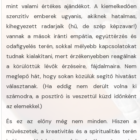
mint valami értékes ajándékot. A kiemelkedően
szenzitív emberek ugyanis, akiknek hatalmas,
kihegyezett radarjaik (hű, de szép képzavar!)
vannak a mások iránti empátia, együttérzés és
odafigyelés terén, sokkal mélyebb kapcsolatokat
tudnak kialakítani, mert érzékenyebben reagálnak
a körülöttük lévők érzéseire, fájdalmaira. Nem
meglepő hát, hogy sokan közülük segítő hivatást
választanak. (Ha eddig nem derült volna ki
számodra, a posztíró is veszettül küzd időnként
az elemekkel.)
És ez az előny még nem minden. Hiszen a
művészetek, a kreativitás és a spiritualitás terén