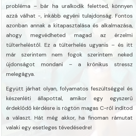
probléma – bár ha uralkodik feletted, könnyen
azzá válhat -, inkább egyéni tulajdonság. Fontos
azonban annak a kitapasztalása és alkalmazása,
ahogy megvédheted magad az érzelmi
túlterheléstől. Ez a túlterhelés ugyanis – és itt
már szerintem nem fogok szerintem neked
újdonságot mondani – a krónikus stressz
melegágya.
Együtt járhat olyan, folyamatos feszültséggel és
készenléti állapottal, amikor egy egyszerű
érdeklődő kérdésre is rögtön magas C-ről indítod
a választ. Hát még akkor, ha finoman rámutat
valaki egy esetleges tévedésedre!