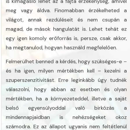
is kimagasló lehet az a fajta érzékenység, amivel
meg vagy áldva. Finomabban érzékelheted a
világot, annak rezdüléseit és nem csupán a
magad, de mások hangulatát is. Lehet tehát ez
egy igen komoly erőforrás is, persze, csak akkor,
ha megtanulod, hogyan használd megfelelően.
Felmerülhet benned a kérdés, hogy szükséges-e –
és ha igen, milyen mértékben kell – kezelni a
szuperszenzitivitást. Erre leginkább úgy tudnék
válaszolni, hogy abban az esetben és olyan
mértékben, ha a környezeteddel, illetve a saját
belső egyensúlyoddal való birkózás a
mindennapjaidban is nehézségeket okoz
számodra. Ez az állapot ugyanis nem feltétlenül