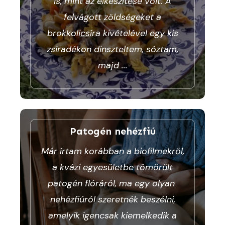
is, mint az elkészítése volt. A
felvágott zöldségeket a
brokkolicsíra kivételével egy kis
zsiradékon dinszteltem, sóztam,
majd
...
Patogén nehézfiú
Már írtam korábban a biofilmekről,
a kvázi egyesületbe tömörült
patogén flóráról, ma egy olyan
nehézfiúról szeretnék beszélni,
amelyik igencsak kiemelkedik a