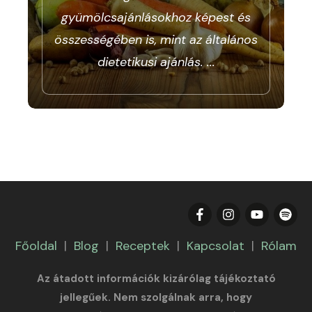
gyümölcsajánlásokhoz képest és
összességében is, mint az általános
dietetikusi ajánlás.
...
Főoldal
|
Blog
|
Receptek
|
Kapcsolat
|
Rólam
Az átadott információk kizárólag tájékoztató
jellegűek. Nem szolgálnak arra, hogy