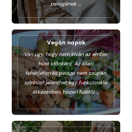
patogének
...
Vegán napok
Van úgy, hogy nem kíván az ember
húst időnként. Az állati
fehérjeforrás persze nem csupán
színhúst jelenthet egy funkcionális
étkezésben, hiszen fülétől
...