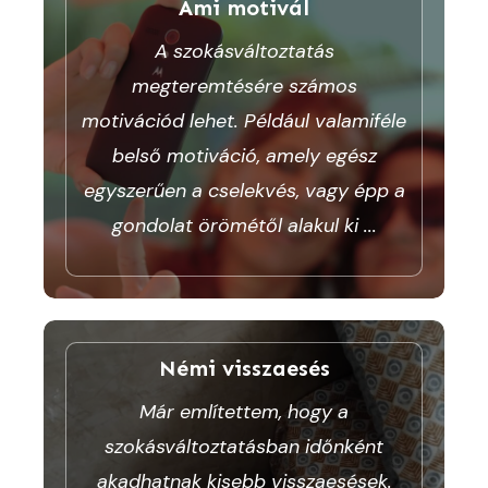
Ami motivál
A szokásváltoztatás
megteremtésére számos
motivációd lehet. Például valamiféle
belső motiváció, amely egész
egyszerűen a cselekvés, vagy épp a
gondolat örömétől alakul ki
...
Némi visszaesés
Már említettem, hogy a
szokásváltoztatásban időnként
akadhatnak kisebb visszaesések.