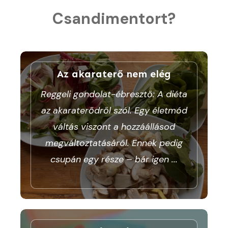
Csandimentort?
Az akaraterő nem elég
Reggeli gondolat-ébresztő: A diéta
az akaraterődről szól. Egy életmód
váltás viszont a hozzáállásod
megváltoztatásáról. Ennek pedig
csupán egy része – bár igen
...