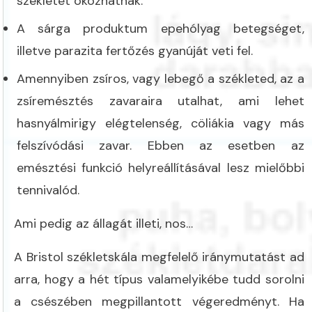
székletet okozhatnak.
A sárga produktum epehólyag betegséget,
illetve parazita fertőzés gyanúját veti fel.
Amennyiben zsíros, vagy lebegő a székleted, az a
zsíremésztés zavaraira utalhat, ami lehet
hasnyálmirigy elégtelenség, cöliákia vagy más
felszívódási zavar. Ebben az esetben az
emésztési funkció helyreállításával lesz mielőbbi
tennivalód.
Ami pedig az állagát illeti, nos…
A Bristol székletskála megfelelő iránymutatást ad
arra, hogy a hét típus valamelyikébe tudd sorolni
a csészében megpillantott végeredményt. Ha