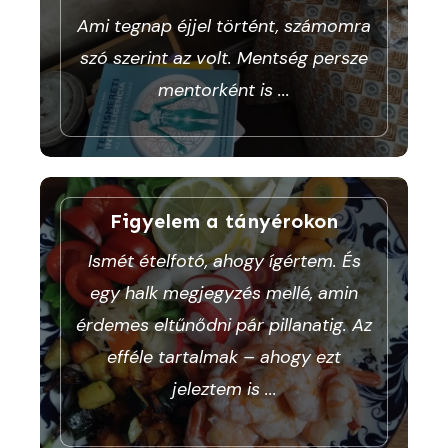
Ami tegnap éjjel történt, számomra
szó szerint az volt. Mentség persze
mentorként is
...
Figyelem a tányérokon
Ismét ételfotó, ahogy ígértem. És
egy halk megjegyzés mellé, amin
érdemes eltűnődni pár pillanatig. Az
efféle tartalmak – ahogy ezt
jeleztem is
...