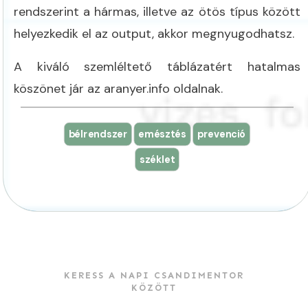
rendszerint a hármas, illetve az ötös típus között
helyezkedik el az output, akkor megnyugodhatsz.
A kiváló szemléltető táblázatért hatalmas
köszönet jár az aranyer.info oldalnak.
bélrendszer
emésztés
prevenció
széklet
KERESS A NAPI CSANDIMENTOR
KÖZÖTT