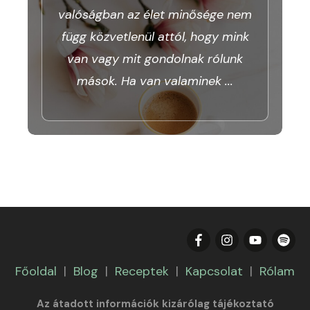
valóságban az élet minősége nem
függ közvetlenül attól, hogy mink
van vagy mit gondolnak rólunk
mások. Ha van valaminek
...
Főoldal
|
Blog
|
Receptek
|
Kapcsolat
|
Rólam
Az átadott információk kizárólag tájékoztató