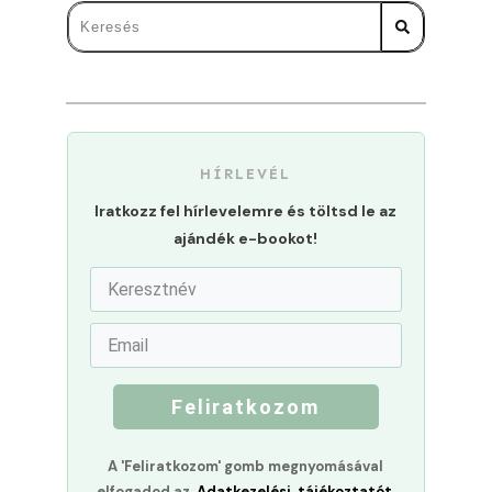
HÍRLEVÉL
Iratkozz fel hírlevelemre és töltsd le az
ajándék e-bookot!
Feliratkozom
A 'Feliratkozom' gomb megnyomásával
elfogadod az
Adatkezelési tájékoztatót