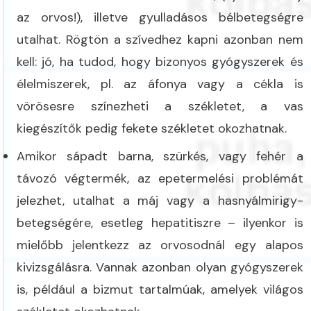
az orvos!), illetve gyulladásos bélbetegségre
utalhat. Rögtön a szívedhez kapni azonban nem
kell: jó, ha tudod, hogy bizonyos gyógyszerek és
élelmiszerek, pl. az áfonya vagy a cékla is
vörösesre színezheti a székletet, a vas
kiegészítők pedig fekete székletet okozhatnak.
Amikor sápadt barna, szürkés, vagy fehér a
távozó végtermék, az epetermelési problémát
jelezhet, utalhat a máj vagy a hasnyálmirigy-
betegségére, esetleg hepatitiszre – ilyenkor is
mielőbb jelentkezz az orvosodnál egy alapos
kivizsgálásra. Vannak azonban olyan gyógyszerek
is, például a bizmut tartalmúak, amelyek világos