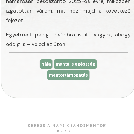
hamarosan beköszöntő 2025-ös évre, miközben
izgatottan várom, mit hoz majd a következő
fejezet.
Egyébként pedig továbbra is itt vagyok, ahogy
eddig is – veled az úton.
hála
mentális egészség
mentortámogatás
KERESS A NAPI CSANDIMENTOR
KÖZÖTT