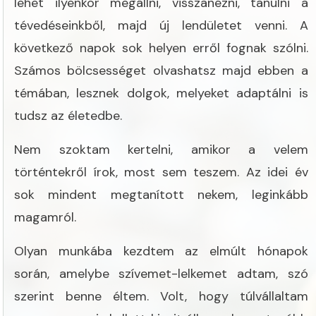
lehet ilyenkor megállni, visszanézni, tanulni a
tévedéseinkből, majd új lendületet venni. A
következő napok sok helyen erről fognak szólni.
Számos bölcsességet olvashatsz majd ebben a
témában, lesznek dolgok, melyeket adaptálni is
tudsz az életedbe.
Nem szoktam kertelni, amikor a velem
történtekről írok, most sem teszem. Az idei év
sok mindent megtanított nekem, leginkább
magamról.
Olyan munkába kezdtem az elmúlt hónapok
során, amelybe szívemet-lelkemet adtam, szó
szerint benne éltem. Volt, hogy túlvállaltam