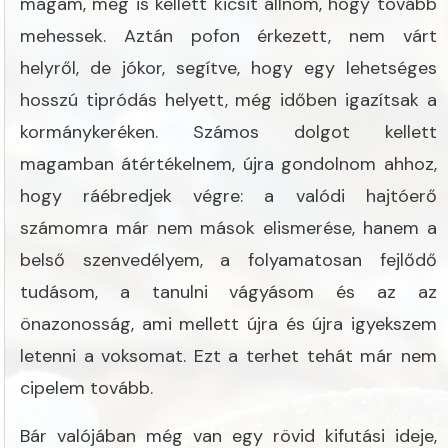
magam, meg is kellett kicsit állnom, hogy tovább
mehessek. Aztán pofon érkezett, nem várt
helyről, de jókor, segítve, hogy egy lehetséges
hosszú tipródás helyett, még időben igazítsak a
kormánykeréken. Számos dolgot kellett
magamban átértékelnem, újra gondolnom ahhoz,
hogy ráébredjek végre: a valódi hajtóerő
számomra már nem mások elismerése, hanem a
belső szenvedélyem, a folyamatosan fejlődő
tudásom, a tanulni vágyásom és az az
önazonosság, ami mellett újra és újra igyekszem
letenni a voksomat. Ezt a terhet tehát már nem
cipelem tovább.
Bár valójában még van egy rövid kifutási ideje,