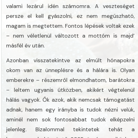
valami lezárul idén számomra. A veszteséget
persze el kell gyászolni, ez nem megúszható,
magam is megtettem. Fontos lépések voltak ezek
– nem véletlenül változott a mottóm is majd’
másfél év után.
Azonban visszatekintve az elmúlt hónapokra
okom van az ünneplésre és a hálára is. Olyan
emberekre – részemről elmondhatom, barátokra
– leltem ugyanis útközben, akikért végtelenül
hálás vagyok. Ők azok, akik nemcsak támogatást
adnak, hanem egy irányba is tudok nézni velük,
aminél nem sok fontosabbat tudok elképzelni
jelenleg. Bizalommal tekintetek tehát a