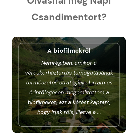
Olvasnál még Napi
Csandimentort?
A biofilmekről
Nemrégiben, amikor a
vércukorháztartás támogatásának
természetes stratégiáiról írtam és
érintőlegesen megemlítettem a
biofilmeket, azt a kérést kaptam,
hogy írjak róla, illetve a
...