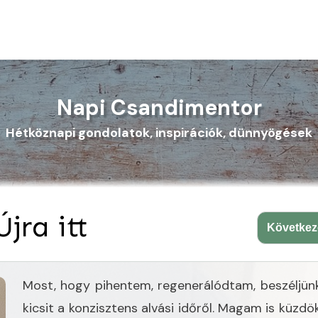
Napi Csandimentor
Hétköznapi gondolatok, inspirációk, dünnyögések
Újra itt
Követke
Most, hogy pihentem, regenerálódtam, beszéljün
kicsit a konzisztens alvási időről. Magam is küzdö