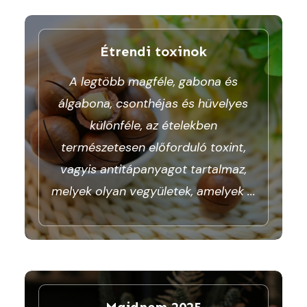
Étrendi toxinok
A legtöbb magféle, gabona és
álgabona, csonthéjas és hüvelyes
különféle, az ételekben
természetesen előforduló toxint,
vagyis antitápanyagot tartalmaz,
melyek olyan vegyületek, amelyek
...
Majdnem 2025