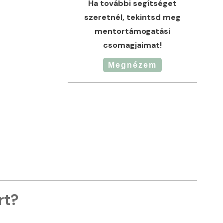
Ha további segítséget
szeretnél, tekintsd meg
mentortámogatási
csomagjaimat!
Megnézem
rt?