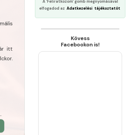
A 'Feliratkozom' gomb megnyomásával
elfogadod az
Adatkezelési tájékoztatót
mális
Kövess
Facebookon is!
r itt
ckor.
►