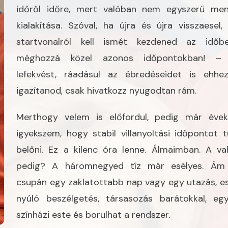
időről időre, mert valóban nem egyszerű me
kialakítása. Szóval, ha újra és újra visszaesel,
startvonalról kell ismét kezdened az idő
méghozzá közel azonos időpontokban! – 
lefekvést, ráadásul az ébredéseidet is ehhez
igazítanod, csak hivatkozz nyugodtan rám.
Merthogy velem is előfordul, pedig már éve
igyekszem, hogy stabil villanyoltási időpontot t
belőni. Ez a kilenc óra lenne. Álmaimban. A va
pedig? A háromnegyed tíz már esélyes. Ám
csupán egy zaklatottabb nap vagy egy utazás, e
nyúló beszélgetés, társasozás barátokkal, eg
színházi este és borulhat a rendszer.