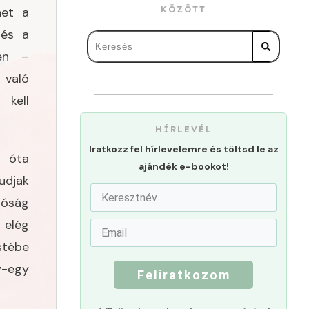
net a
KÖZÖTT
 és a
ben –
való
 kell
HÍRLEVÉL
Iratkozz fel hírlevelemre és töltsd le az
k óta
ajándék e-bookot!
udjak
lóság
 elég
stébe
y-egy
Feliratkozom