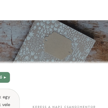
ző ►
k egy
k vele
KERESS A NAPI CSANDIMENTOR