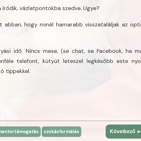
a íródik, vázlatpontokba szedve. Ugye?
 abban, hogy minél hamarabb visszataláljak az opti
ási idő. Nincs mese, (se chat, se Facebook, ha má
nféle telefont, kütyüt leteszel legkésőbb este nyol
 tippekkel.
mentortámogatás
szokásformálás
Következő 