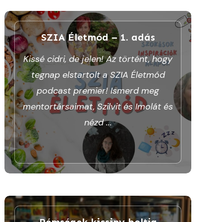
SZIA Életmód – 1. adás
Kissé cidri, de jelen! Az történt, hogy
tegnap elstartolt a SZIA Életmód
podcast premier! Ismerd meg
mentortársaimat, Szilvit és Imolát és
nézd
...
Rémségek kicsiny boltja