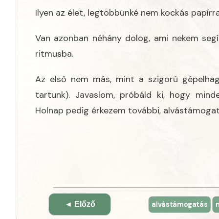
Ilyen az élet, legtöbbünké nem kockás papírr
Van azonban néhány dolog, ami nekem segít
ritmusba.
Az első nem más, mint a szigorú gépelhagy
tartunk). Javaslom, próbáld ki, hogy minde
Holnap pedig érkezem további, alvástámogató
Bejegyzés
alvástámogatás
◄ Előző