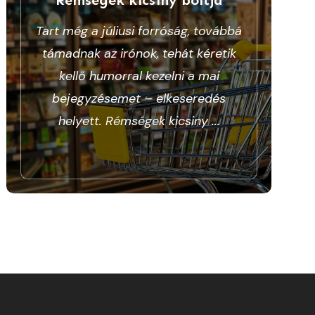
Tart még a júliusi forróság, továbbá
támadnak az irónok, tehát kéretik
kellő humorral kezelni a mai
bejegyzésemet – elkeseredés
helyett. Rémségek kicsiny
...