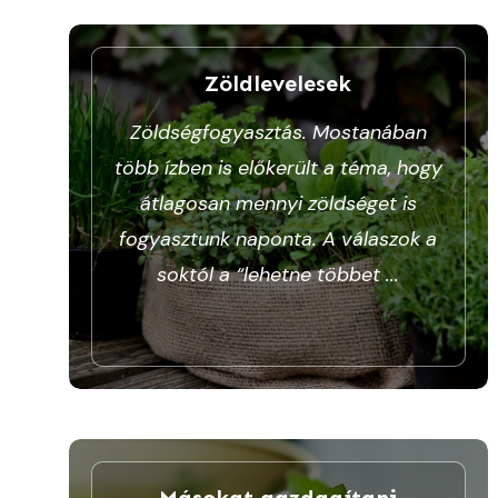
Zöldlevelesek
Zöldségfogyasztás. Mostanában
több ízben is előkerült a téma, hogy
átlagosan mennyi zöldséget is
fogyasztunk naponta. A válaszok a
soktól a “lehetne többet
...
Másokat gazdagítani