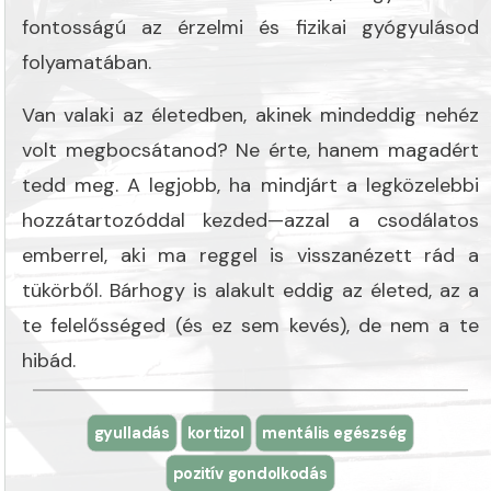
fontosságú az érzelmi és fizikai gyógyulásod
folyamatában.
Van valaki az életedben, akinek mindeddig nehéz
volt megbocsátanod? Ne érte, hanem magadért
tedd meg. A legjobb, ha mindjárt a legközelebbi
hozzátartozóddal kezded—azzal a csodálatos
emberrel, aki ma reggel is visszanézett rád a
tükörből. Bárhogy is alakult eddig az életed, az a
te felelősséged (és ez sem kevés), de nem a te
hibád.
gyulladás
kortizol
mentális egészség
pozitív gondolkodás