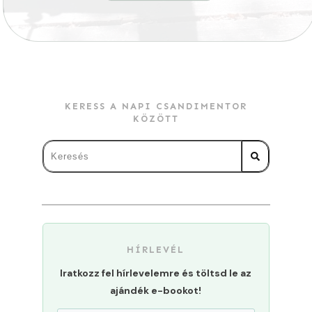
KERESS A NAPI CSANDIMENTOR
KÖZÖTT
HÍRLEVÉL
Iratkozz fel hírlevelemre és töltsd le az
ajándék e-bookot!