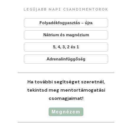
LEGÚJABB NAPI CSANDIMENTOROK
Folyadékfogyasztás – újra
Nátrium és magnézium
5, 4, 3, 2 és 1
Adrenalinfüggőség
Ha további segítséget szeretnél,
tekintsd meg mentortámogatási
csomagjaimat!
Megnézem