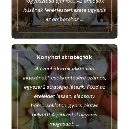
fogyasztása ajánlott. Az emlősök
húsának fehérjeszerkezete ugyanis
az emberéhez
...
Konyhai stratégiák
A szénhidrátok glikémiás
indexének* csökkentésére számos,
egyszerű stratégia létezik: Főzd az
ételeidet lassan, alacsony
hőmérsékleten, gyors pirítás
helyett! A pirítástól ugyanis
magasabb
...