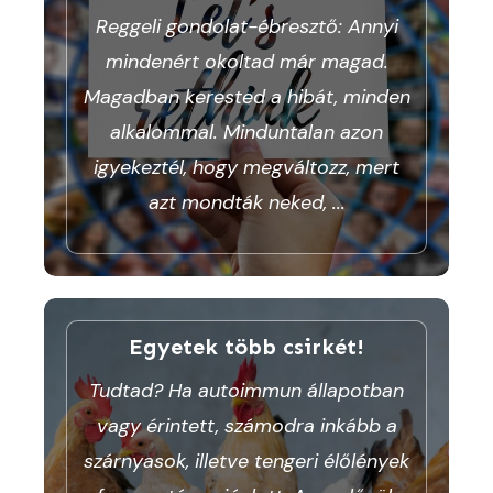
Reggeli gondolat-ébresztő: Annyi
mindenért okoltad már magad.
Magadban kerested a hibát, minden
alkalommal. Minduntalan azon
igyekeztél, hogy megváltozz, mert
azt mondták neked,
...
Egyetek több csirkét!
Tudtad? Ha autoimmun állapotban
vagy érintett, számodra inkább a
szárnyasok, illetve tengeri élőlények