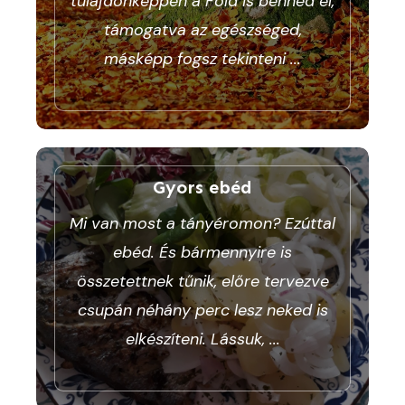
tulajdonképpen a Föld is benned él,
támogatva az egészséged,
másképp fogsz tekinteni
...
Gyors ebéd
Mi van most a tányéromon? Ezúttal
ebéd. És bármennyire is
összetettnek tűnik, előre tervezve
csupán néhány perc lesz neked is
elkészíteni. Lássuk,
...