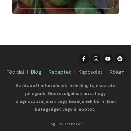
Főoldal
|
Blog
|
Receptek
|
Kapcsolat
|
Rólam
Az átadott információk kizárólag tájékoztató
jellegűek. Nem szolgálnak arra, hogy
diagnosztizáljanak vagy kezeljenek bármilyen
betegséget vagy állapotot.
Jogi Nyilatkozat