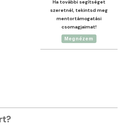
Ha további segítséget
szeretnél, tekintsd meg
mentortámogatási
csomagjaimat!
Megnézem
rt?