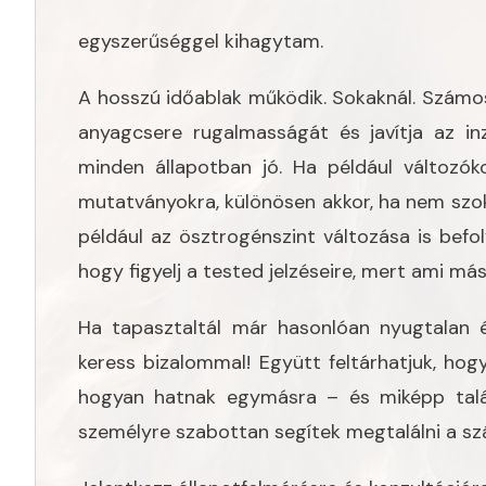
egyszerűséggel kihagytam.
A hosszú időablak működik. Sokaknál. Számo
anyagcsere rugalmasságát és javítja az i
minden állapotban jó. Ha például változók
mutatványokra, különösen akkor, ha nem szo
például az ösztrogénszint változása is befol
hogy figyelj a tested jelzéseire, mert ami má
Ha tapasztaltál már hasonlóan nyugtalan é
keress bizalommal! Együtt feltárhatjuk, hogy
hogyan hatnak egymásra – és miképp talá
személyre szabottan segítek megtalálni a s