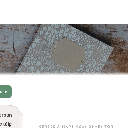
ző ►
orsan
okáig
KERESS A NAPI CSANDIMENTOR