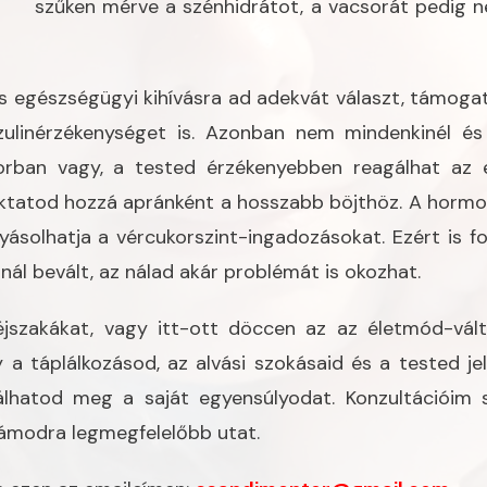
szűken mérve a szénhidrátot, a vacsorát pedig 
s egészségügyi kihívásra ad adekvát választ, támogat
nzulinérzékenységet is. Azonban nem mindenkinél é
orban vagy, a tested érzékenyebben reagálhat az e
ktatod hozzá apránként a hosszabb böjthöz. A hormon
yásolhatja a vércukorszint-ingadozásokat. Ezért is fo
snál bevált, az nálad akár problémát is okozhat.
jszakákat, vagy itt-ott döccen az az életmód-vált
 a táplálkozásod, az alvási szokásaid és a tested jel
lhatod meg a saját egyensúlyodat. Konzultációim 
zámodra legmegfelelőbb utat.