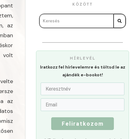
ppant
KÖZÖTT
ztem,
m, az
omban
éskor
volt
HÍRLEVÉL
Iratkozz fel hírlevelemre és töltsd le az
ajándék e-bookot!
velte
ersze
za az
datos
omisz
Feliratkozom
tősen