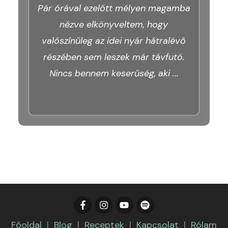
Pár órával ezelőtt mélyen magamba
nézve elkönyveltem, hogy
valószínűleg az idei nyár hátralévő
részében sem leszek már távfutó.
Nincs bennem keserűség, aki
...
Főoldal
|
Blog
|
Receptek
|
Kapcsolat
|
Rólam