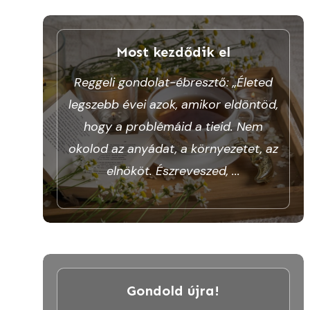
Most kezdődik el
Reggeli gondolat-ébresztő: „Életed
legszebb évei azok, amikor eldöntöd,
hogy a problémáid a tieid. Nem
okolod az anyádat, a környezetet, az
elnököt. Észreveszed,
...
Gondold újra!