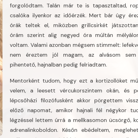
forgolódtam. Talán már te is tapasztaltad, ro
csalóka ilyenkor az időérzék. Mert bár úgy ére
órák teltek el, miközben grillcsirkét játszotta
órám szerint alig negyed óra múltán mélyál
voltam. Valami azonban mégsem stimmelt: lefekv
nem éreztem jól magam, az alvásom sem 
pihentető, hajnalban pedig felriadtam.
Mentorként tudom, hogy ezt a kortizollöket mű
velem, a leesett vércukorszintem okán, és p
lépcsőházi filozófusként akkor pörgettem viss
előző napomat, amikor hajnali fél négykor tu
légzéssel lettem úrrá a mellkasomon ücsörgő, k
adrenalinkoboldon. Későn ebédeltem, meglehe