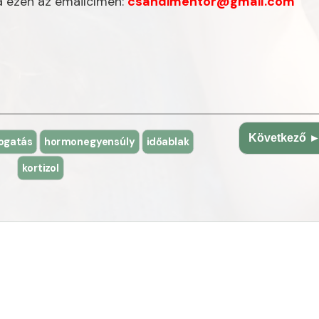
a ezen az emailcímen:
csandimentor@gmail.com
Következő 
ogatás
hormonegyensúly
időablak
kortizol