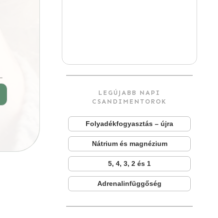
LEGÚJABB NAPI
►
CSANDIMENTOROK
Folyadékfogyasztás – újra
Nátrium és magnézium
5, 4, 3, 2 és 1
Adrenalinfüggőség