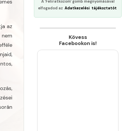
nemes
A 'Feliratkozom' gomb megnyomásával
elfogadod az
Adatkezelési tájékoztatót
ja az
s nem
Kövess
Facebookon is!
fféle
jaid,
ntos,
ozás,
zései
során