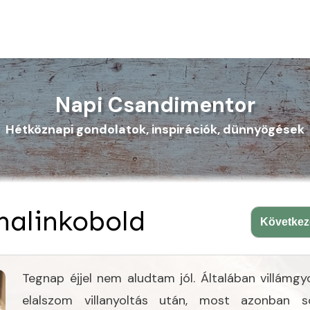
Napi Csandimentor
Hétköznapi gondolatok, inspirációk, dünnyögések
nalinkobold
Követke
Tegnap éjjel nem aludtam jól. Általában villámgy
elalszom villanyoltás után, most azonban s