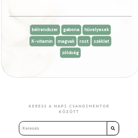
bélrendszer
gabona
hüvelyesek
K-vitamin
magvak
rost
széklet
zöldség
KERESS A NAPI CSANDIMENTOR
KÖZÖTT