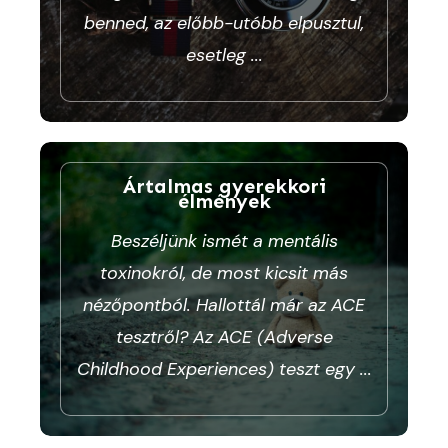
benned, az előbb-utóbb elpusztul,
esetleg
...
Ártalmas gyerekkori
élmények
Beszéljünk ismét a mentális
toxinokról, de most kicsit más
nézőpontból. Hallottál már az ACE
tesztről? Az ACE (Adverse
Childhood Experiences) teszt egy
...