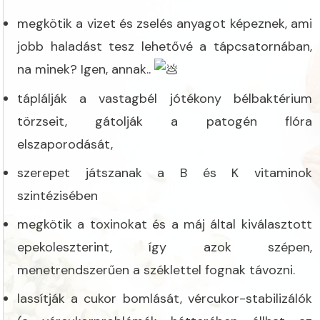
megkötik a vizet és zselés anyagot képeznek, ami
jobb haladást tesz lehetővé a tápcsatornában,
na minek? Igen, annak..
táplálják a vastagbél jótékony bélbaktérium
törzseit, gátolják a patogén flóra
elszaporodását,
szerepet játszanak a B és K vitaminok
szintézisében
megkötik a toxinokat és a máj által kiválasztott
epekoleszterint, így azok szépen,
menetrendszerűen a széklettel fognak távozni.
lassítják a cukor bomlását, vércukor-stabilizálók