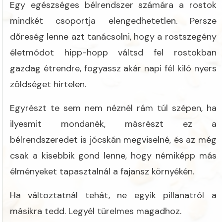
Egy egészséges bélrendszer számára a rostok
mindkét csoportja elengedhetetlen. Persze
dőreség lenne azt tanácsolni, hogy a rostszegény
életmódot hipp-hopp váltsd fel rostokban
gazdag étrendre, fogyassz akár napi fél kiló nyers
zöldséget hirtelen.
Egyrészt te sem nem néznél rám túl szépen, ha
ilyesmit mondanék, másrészt ez a
bélrendszeredet is jócskán megviselné, és az még
csak a kisebbik gond lenne, hogy némiképp más
élményeket tapasztalnál a fajansz környékén.
Ha változtatnál tehát, ne egyik pillanatról a
másikra tedd. Legyél türelmes magadhoz.