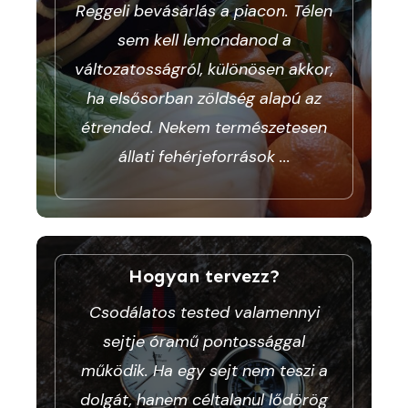
Reggeli bevásárlás a piacon. Télen
sem kell lemondanod a
változatosságról, különösen akkor,
ha elsősorban zöldség alapú az
étrended. Nekem természetesen
állati fehérjeforrások
...
Hogyan tervezz?
Csodálatos tested valamennyi
sejtje óramű pontossággal
működik. Ha egy sejt nem teszi a
dolgát, hanem céltalanul lődörög