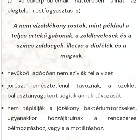
(a vércukorproblémák hátterében állhat az
elégtelen rostfogyasztás is)
A nem vízoldékony rostok, mint például a
teljes értékű gabonák, a zöldlevelesek és a
színes zöldségek, illetve a diófélék és a
magvak
nevükből adódóan nem szívják fel a vizet
jórészt emésztetlenül távoznak, a széklet
ballasztanyagaként segítik annak távozását
nem táplálják a jótékony baktériumtörzseket,
ugyanakkor hozzájárulnak a rendszeres
bélmozgáshoz, vagyis a motilitáshoz.