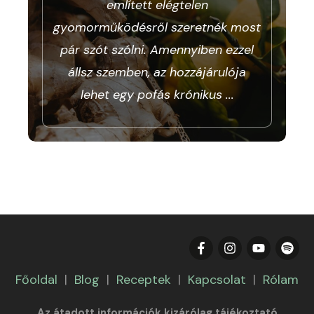
említett elégtelen
gyomorműködésről szeretnék most
pár szót szólni. Amennyiben ezzel
állsz szemben, az hozzájárulója
lehet egy pofás krónikus
...
Főoldal
|
Blog
|
Receptek
|
Kapcsolat
|
Rólam
Az átadott információk kizárólag tájékoztató