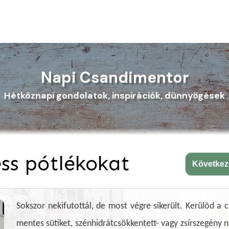
Napi Csandimentor
Hétköznapi gondolatok, inspirációk, dünnyögések
ss pótlékokat
Követke
Sokszor nekifutottál, de most végre sikerült. Kerülöd a c
mentes sütiket, szénhidrátcsökkentett- vagy zsírszegény n