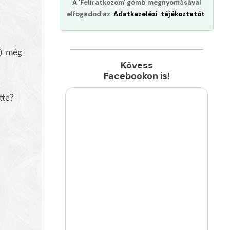
A 'Feliratkozom' gomb megnyomásával
elfogadod az
Adatkezelési tájékoztatót
s) még
Kövess
Facebookon is!
tte?