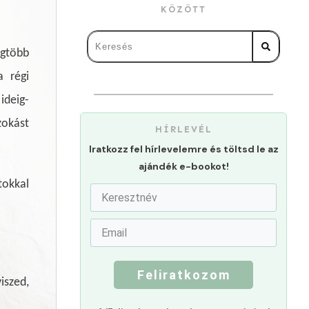
KÖZÖTT
egtöbb
a régi
ideig-
zokást
HÍRLEVÉL
Iratkozz fel hírlevelemre és töltsd le az
ajándék e-bookot!
tokkal
Feliratkozom
iszed,