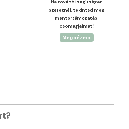
Ha további segítséget
szeretnél, tekintsd meg
mentortámogatási
csomagjaimat!
Megnézem
rt?