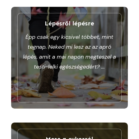
Lépésről lépésre
Épp csak egy kicsivel többet, mint
tegnap. Neked mi lesz az az apró
lépés, amit a mai napon megteszel a
testi-lelki egészségedért?
...
Mese a cukorról