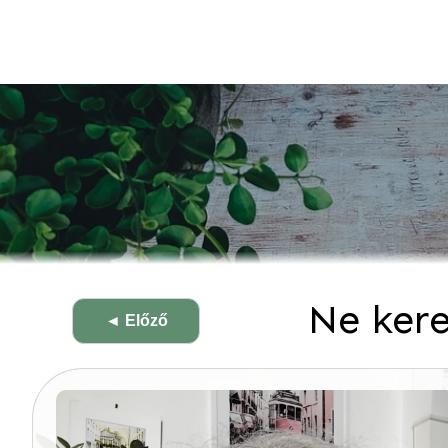
Ne kere
Bejegyzés
◄ Előző
navigáció