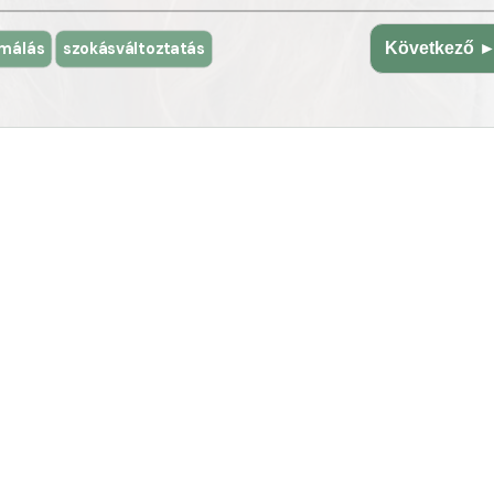
rmálás
szokásváltoztatás
Következő 