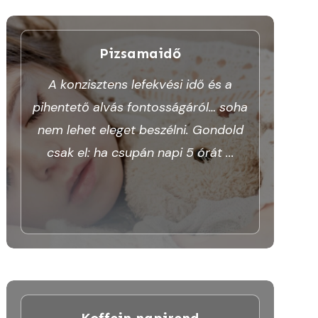
Pizsamaidő
A konzisztens lefekvési idő és a
pihentető alvás fontosságáról… soha
nem lehet eleget beszélni. Gondold
csak el: ha csupán napi 5 órát
...
Koffein napirend