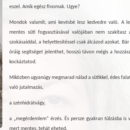
eszel. Amik egész finomak. Ugye?
Mondok valamit, ami kevésbé lesz kedvedre való. A l
mentes süti fogyasztásával valójában nem szakítasz 
szokásaiddal, a helyettesítéssel csak álcázod azokat. Bár 
óráig segítséget jelenthet, hosszú távon mégis a hozzás
kockáztatod.
Miközben ugyanúgy megmarad nálad a sütikkel, édes fala
való jutalmazás,
a szénhidrátvágy,
a „megérdemlem” érzés.
És persze gyakran túlzásba is v
mert mentes, tehát eheted.