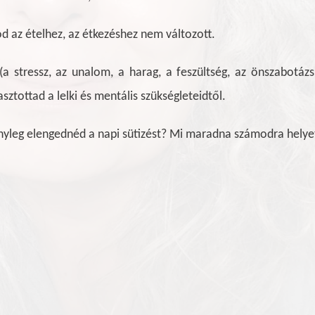
d az ételhez, az étkezéshez nem változott.
 (a stressz, az unalom, a harag, a feszültség, az önszabotáz
asztottad a lelki és mentális szükségleteidtől.
nyleg elengednéd a napi sütizést? Mi maradna számodra helye