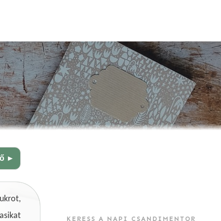
ző ►
ukrot,
asikat
KERESS A NAPI CSANDIMENTOR