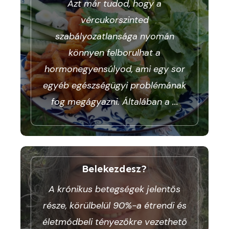
Azt már tudod, hogy a
vércukorszinted
szabályozatlansága nyomán
könnyen felborulhat a
hormonegyensúlyod, ami egy sor
egyéb egészségügyi problémának
fog megágyazni. Általában a
...
Belekezdesz?
A krónikus betegségek jelentős
része, körülbelül 90%-a étrendi és
életmódbeli tényezőkre vezethető