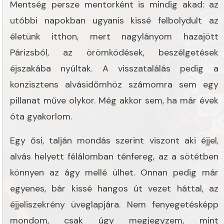
Mentség persze mentorként is mindig akad: az
utóbbi napokban ugyanis kissé felbolydult az
életünk itthon, mert nagylányom hazajött
Párizsból, az örömködések, beszélgetések
éjszakába nyúltak. A visszatalálás pedig a
konzisztens alvásidőmhöz számomra sem egy
pillanat műve olykor. Még akkor sem, ha már évek
óta gyakorlom.
Egy ősi, talján mondás szerint viszont aki éjjel,
alvás helyett félálomban ténfereg, az a sötétben
könnyen az ágy mellé ülhet. Onnan pedig már
egyenes, bár kissé hangos út vezet háttal, az
éjjeliszekrény üveglapjára. Nem fenyegetésképp
mondom, csak úgy megjegyzem, mint