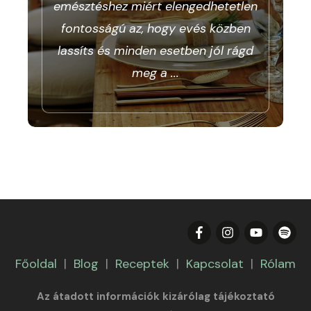
emésztéshez miért elengedhetetlen
fontosságú az, hogy evés közben
lassíts és minden esetben jól rágd
meg a
...
Főoldal
|
Blog
|
Receptek
|
Kapcsolat
|
Rólam
Az átadott információk kizárólag tájékoztató